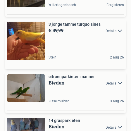
's-Hertogenbosch
Eergisteren
3 jonge tamme turquoisines
€ 39,99
Details
Stein
2 aug 26
citroenparkieten mannen
Bieden
Details
IJsselmuiden
3 aug 26
14 grasparkieten
Bieden
Details