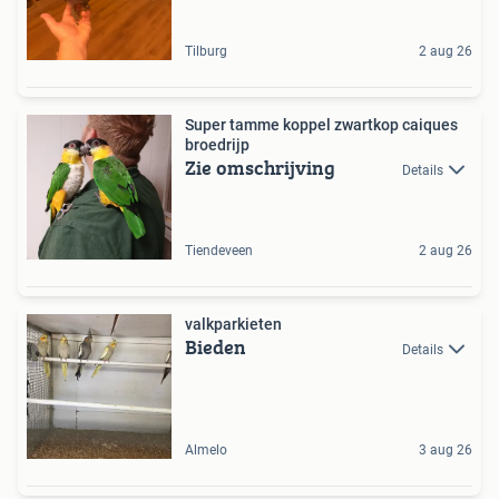
Tilburg
2 aug 26
Super tamme koppel zwartkop caiques
broedrijp
Zie omschrijving
Details
Tiendeveen
2 aug 26
valkparkieten
Bieden
Details
Almelo
3 aug 26