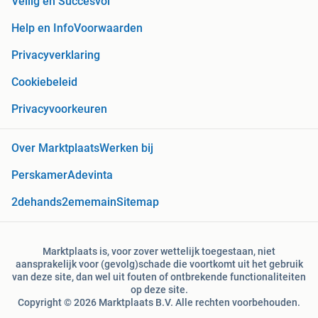
Veilig en Succesvol
Help en Info
Voorwaarden
Privacyverklaring
Cookiebeleid
Privacyvoorkeuren
Over Marktplaats
Werken bij
Perskamer
Adevinta
2dehands
2ememain
Sitemap
Marktplaats is, voor zover wettelijk toegestaan, niet
aansprakelijk voor (gevolg)schade die voortkomt uit het gebruik
van deze site, dan wel uit fouten of ontbrekende functionaliteiten
op deze site.
Copyright © 2026 Marktplaats B.V. Alle rechten voorbehouden.