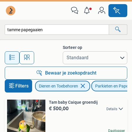
Vogels | Parkieten en Papegaaien
Sorteer op
Alle afstanden…
Bewaar je zoekopdracht
Filters
Dieren en Toebehoren
Parkieten en Papeg
Tam baby Caique groendij
€ 500,00
Details
Dagtopper