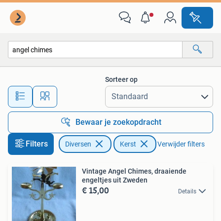
Kerst
Sorteer op
Alle afstanden…
Bewaar je zoekopdracht
Filters
Diversen
Kerst
Verwijder filters
Vintage Angel Chimes, draaiende
engeltjes uit Zweden
€ 15,00
Details