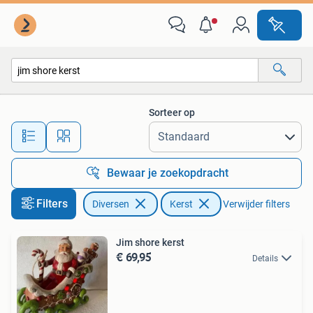
Kerst
Sorteer op
Alle afstanden…
Bewaar je zoekopdracht
Filters
Diversen
Kerst
Verwijder filters
Jim shore kerst
€ 69,95
Details