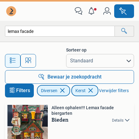
Kerst
Sorteer op
Alle afstanden…
Bewaar je zoekopdracht
Filters
Diversen
Kerst
Verwijder filters
Alleen ophalen!!! Lemax facade
biergarten
Bieden
Details