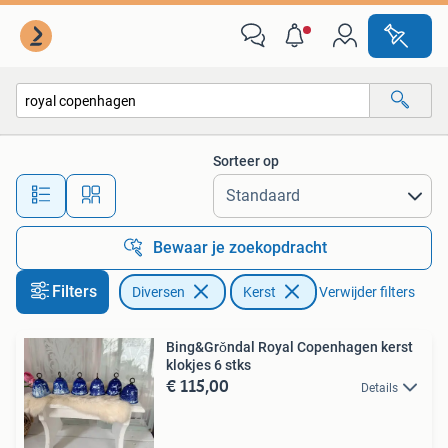
Kerst
Sorteer op
Alle afstanden…
Bewaar je zoekopdracht
Filters
Diversen
Kerst
Verwijder filters
Bing&Grǒndal Royal Copenhagen kerst
klokjes 6 stks
€ 115,00
Details