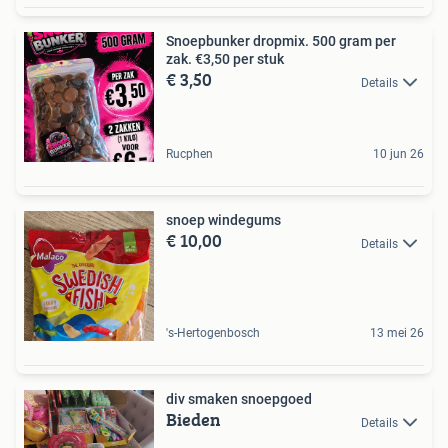
Snoepbunker dropmix. 500 gram per
zak. €3,50 per stuk
€ 3,50
Details
Rucphen
10 jun 26
snoep windegums
€ 10,00
Details
's-Hertogenbosch
13 mei 26
div smaken snoepgoed
Bieden
Details