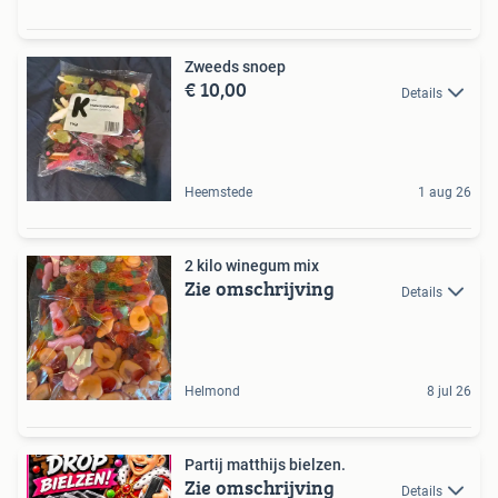
Zweeds snoep
€ 10,00
Details
Heemstede
1 aug 26
2 kilo winegum mix
Zie omschrijving
Details
Helmond
8 jul 26
Partij matthijs bielzen.
Zie omschrijving
Details