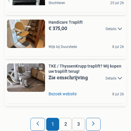
Slochteren
25 jul 26
Handicare Traplift
€ 375,00
Details
Wijk bij Duurstede
8 jul 26
TKE / ThyssenKrupp traplift? Wij kopen
uw traplift terug!
Zie omschrijving
Details
Bezoek website
8 jul 26
1
2
3