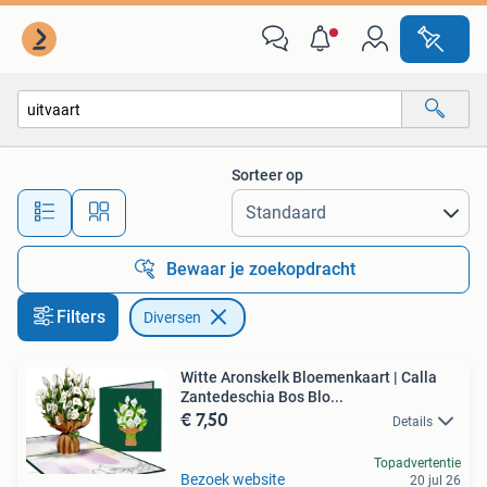
Diversen
Sorteer op
Alle afstanden…
Bewaar je zoekopdracht
Filters
Diversen
Witte Aronskelk Bloemenkaart | Calla
Zantedeschia Bos Blo...
€ 7,50
Details
Topadvertentie
Bezoek website
20 jul 26