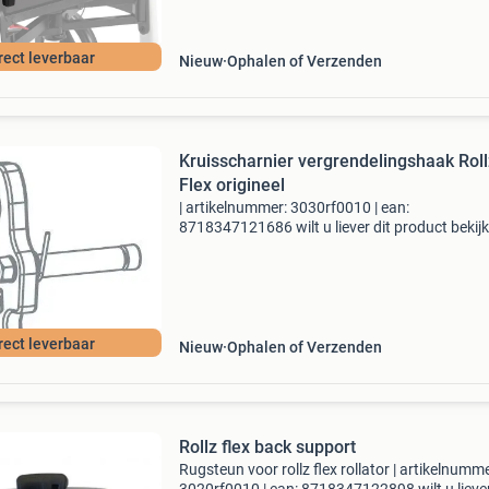
rect leverbaar
Nieuw
Ophalen of Verzenden
Kruisscharnier vergrendelingshaak Roll
Flex origineel
| artikelnummer: 3030rf0010 | ean:
8718347121686 wilt u liever dit product bekij
Kom dan langs in onze winkel te sittard.de kof
met zelf gemaakte cake staat altijd voor u
klaar.onze openingstij
rect leverbaar
Nieuw
Ophalen of Verzenden
Rollz flex back support
Rugsteun voor rollz flex rollator | artikelnumme