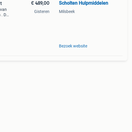
€ 489,00
Scholten Hulpmiddelen
t
 van
Gisteren
Milsbeek
 . De
it van
Bezoek website