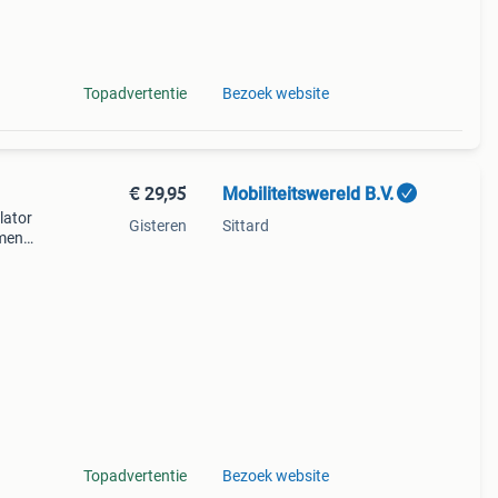
Topadvertentie
Bezoek website
€ 29,95
Mobiliteitswereld B.V.
lator
Gisteren
Sittard
men.
en
melijk
Topadvertentie
Bezoek website