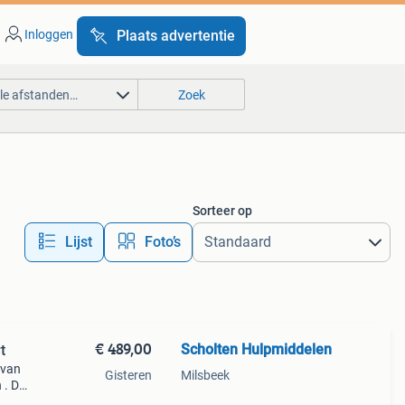
Inloggen
Plaats advertentie
lle afstanden…
Zoek
Sorteer op
Lijst
Foto’s
€ 489,00
Scholten Hulpmiddelen
t
 van
Gisteren
Milsbeek
 . De
it van