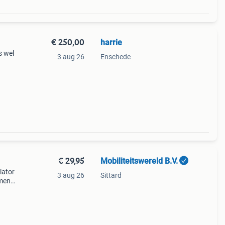
€ 250,00
harrie
s wel
3 aug 26
Enschede
€ 29,95
Mobiliteitswereld B.V.
lator
3 aug 26
Sittard
men.
en
melijk