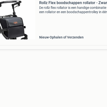
Rollz Flex boodschappen rollator - Zwar
De rollz flex rollator is een handige combinatie
een rollator en een boodschappentrolley in één
rollz flex rollator geeft de gebruiker de stabilite
een rollator, maar heeft een veel rui
Nieuw
Ophalen of Verzenden