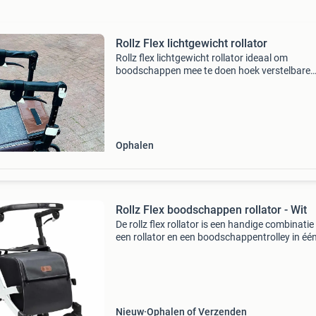
Rollz Flex lichtgewicht rollator
Rollz flex lichtgewicht rollator ideaal om
boodschappen mee te doen hoek verstelbare
duwstang max draagvermogen tas: 20 kg de r
flex rollator is een handige combinatie van een
rollator en een bood
Ophalen
Rollz Flex boodschappen rollator - Wit
De rollz flex rollator is een handige combinatie
een rollator en een boodschappentrolley in één
rollz flex rollator geeft de gebruiker de stabilite
een rollator, maar heeft een veel rui
Nieuw
Ophalen of Verzenden