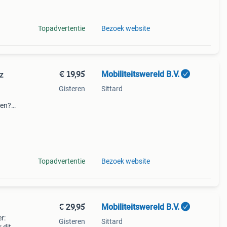
Topadvertentie
Bezoek website
€ 19,95
Mobiliteitswereld B.V.
z
Gisteren
Sittard
ken?
fie
Topadvertentie
Bezoek website
€ 29,95
Mobiliteitswereld B.V.
r:
Gisteren
Sittard