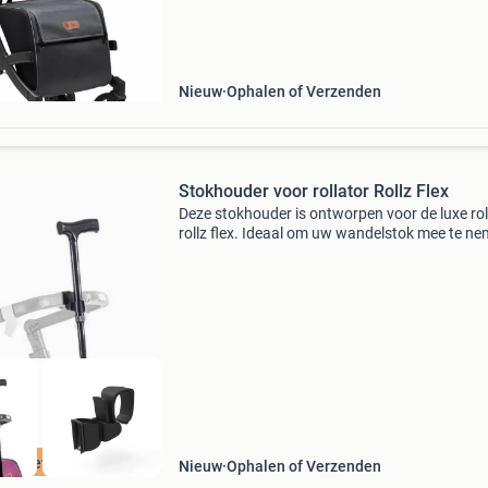
een rollator, maar heeft een veel rui
Nieuw
Ophalen of Verzenden
Stokhouder voor rollator Rollz Flex
Deze stokhouder is ontworpen voor de luxe rol
rollz flex. Ideaal om uw wandelstok mee te ne
U kunt deze stokhouder gemakkelijk bevestig
zonder gereedschap. U klikt de stokhouder na
aa
rect leverbaar
Nieuw
Ophalen of Verzenden