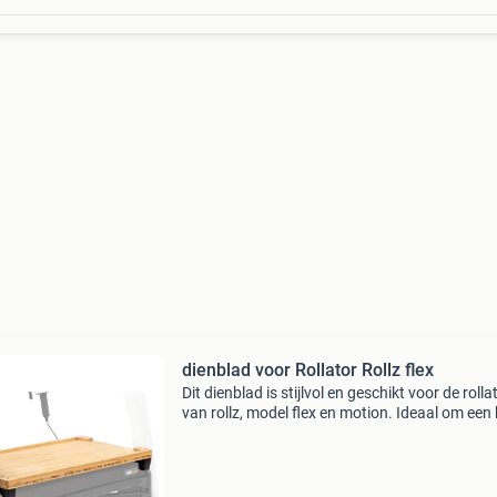
dienblad voor Rollator Rollz flex
Dit dienblad is stijlvol en geschikt voor de rolla
van rollz, model flex en motion. Ideaal om een
koffie of soep of bord met eten te vervoeren in
En leg uw telefoon en/of tablet hierop,