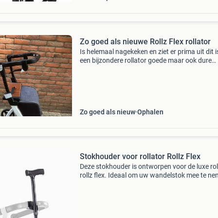
Zo goed als nieuwe Rollz Flex rollator
Is helemaal nagekeken en ziet er prima uit dit i
een bijzondere rollator goede maar ook dure
kwaliteit.
Zo goed als nieuw
Ophalen
Stokhouder voor rollator Rollz Flex
Deze stokhouder is ontworpen voor de luxe rol
rollz flex. Ideaal om uw wandelstok mee te ne
U kunt deze stokhouder gemakkelijk bevestig
zonder gereedschap. U klikt de stokhouder na
aa