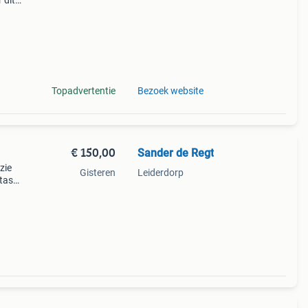
 dit
l te
al
Topadvertentie
Bezoek website
€ 150,00
Sander de Regt
zie
Gisteren
Leiderdorp
 tas