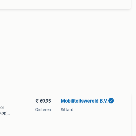
€ 69,95
Mobiliteitswereld B.V.
tor
Gisteren
Sittard
 kopje
 huis.