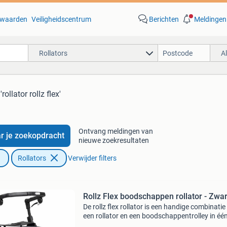
waarden
Veiligheidscentrum
Berichten
Meldingen
Rollators
A
'rollator rollz flex'
Ontvang meldingen van
r je zoekopdracht
nieuwe zoekresultaten
Rollators
Verwijder filters
Rollz Flex boodschappen rollator - Zwar
De rollz flex rollator is een handige combinatie
een rollator en een boodschappentrolley in één
rollz flex rollator geeft de gebruiker de stabilite