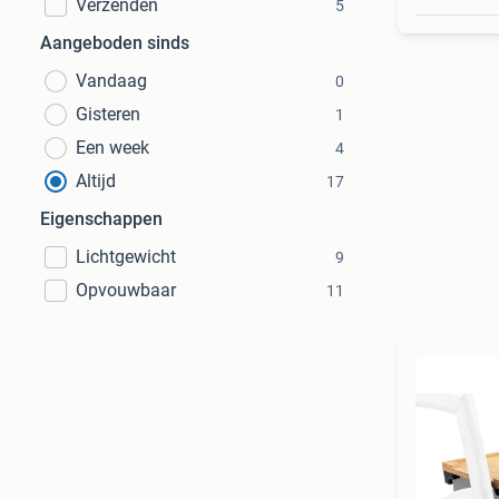
Verzenden
5
Aangeboden sinds
Vandaag
0
Gisteren
1
Een week
4
Altijd
17
Eigenschappen
Lichtgewicht
9
Opvouwbaar
11