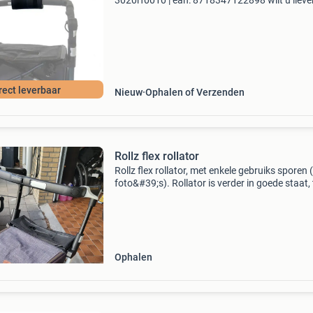
3020rf0010 | ean: 8718347122898 wilt u liever
product bekijken? Kom dan langs in onze winke
sittard.de koffie met zelf gemaakte cake staat 
rect leverbaar
Nieuw
Ophalen of Verzenden
Rollz flex rollator
Rollz flex rollator, met enkele gebruiks sporen (
foto&#39;s). Rollator is verder in goede staat,
en witte buizen zijn nog helemaal mooi.
Ophalen