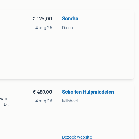
€ 125,00
Sandra
4 aug 26
Dalen
ollz
€ 489,00
Scholten Hulpmiddelen
 van
4 aug 26
Milsbeek
 . De
it van
Bezoek website