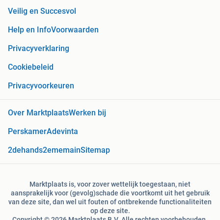
Veilig en Succesvol
Help en Info
Voorwaarden
Privacyverklaring
Cookiebeleid
Privacyvoorkeuren
Over Marktplaats
Werken bij
Perskamer
Adevinta
2dehands
2ememain
Sitemap
Marktplaats is, voor zover wettelijk toegestaan, niet
aansprakelijk voor (gevolg)schade die voortkomt uit het gebruik
van deze site, dan wel uit fouten of ontbrekende functionaliteiten
op deze site.
Copyright © 2026 Marktplaats B.V. Alle rechten voorbehouden.