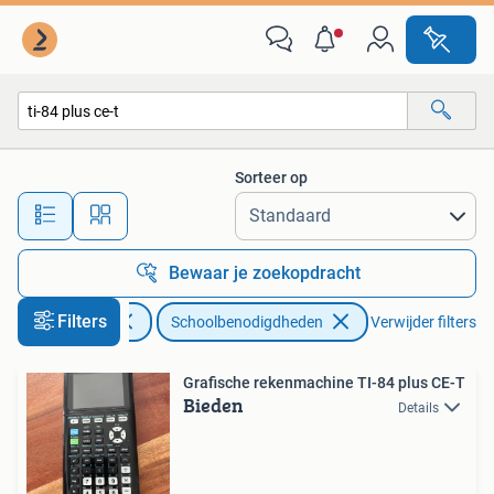
Schoolbenodigdheden
Sorteer op
Alle afstanden…
Bewaar je zoekopdracht
Filters
Diversen
Schoolbenodigdheden
Verwijder filters
Grafische rekenmachine TI-84 plus CE-T
Bieden
Details