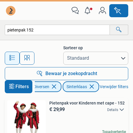
Sinterklaas
Sorteer op
Alle afstanden…
Bewaar je zoekopdracht
Filters
Diversen
Sinterklaas
Verwijder filters
Pietenpak voor Kinderen met cape - 152
€ 29,99
Details
Topadvertentie