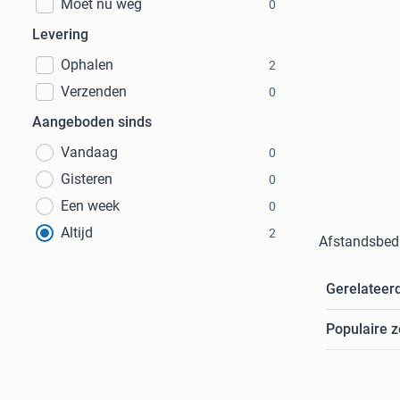
Moet nu weg
0
Levering
Ophalen
2
Verzenden
0
Aangeboden sinds
Vandaag
0
Gisteren
0
Een week
0
Altijd
2
Afstandsbedi
Gerelateer
Populaire 