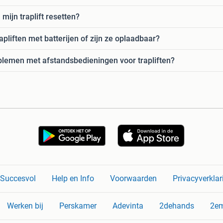
mijn traplift resetten?
liften met batterijen of zijn ze oplaadbaar?
lemen met afstandsbedieningen voor trapliften?
n Succesvol
Help en Info
Voorwaarden
Privacyverklar
Werken bij
Perskamer
Adevinta
2dehands
2e