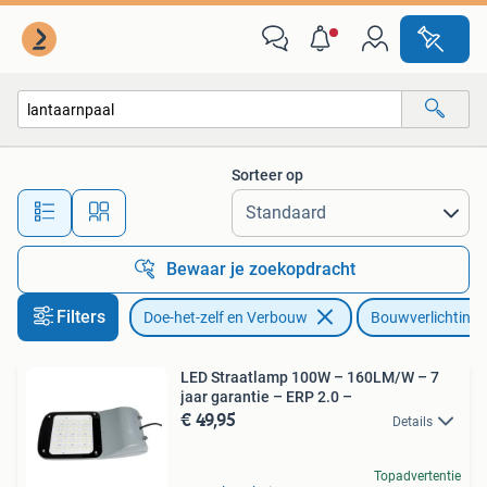
Bouwverlichting
Sorteer op
Alle afstanden…
Bewaar je zoekopdracht
Filters
Doe-het-zelf en Verbouw
Bouwverlichting
LED Straatlamp 100W – 160LM/W – 7
jaar garantie – ERP 2.0 –
€ 49,95
Details
Topadvertentie