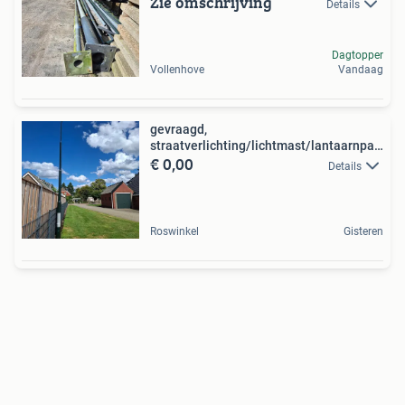
Zie omschrijving
Details
Dagtopper
Vollenhove
Vandaag
gevraagd,
straatverlichting/lichtmast/lantaarnpaal
€ 0,00
.
Details
Roswinkel
Gisteren