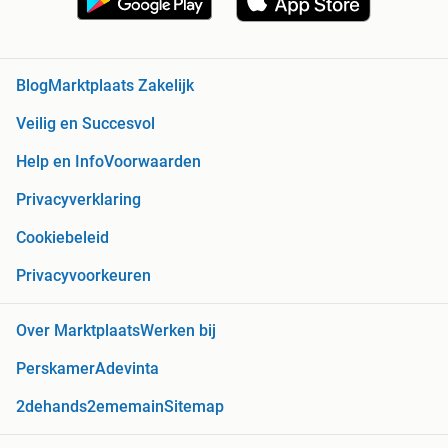
Blog
Marktplaats Zakelijk
Veilig en Succesvol
Help en Info
Voorwaarden
Privacyverklaring
Cookiebeleid
Privacyvoorkeuren
Over Marktplaats
Werken bij
Perskamer
Adevinta
2dehands
2ememain
Sitemap