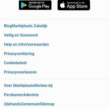
Blog
Marktplaats Zakelijk
Veilig en Succesvol
Help en Info
Voorwaarden
Privacyverklaring
Cookiebeleid
Privacyvoorkeuren
Over Marktplaats
Werken bij
Perskamer
Adevinta
2dehands
2ememain
Sitemap