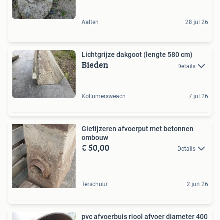
Aalten
28 jul 26
Lichtgrijze dakgoot (lengte 580 cm)
Bieden
Details
Kollumersweach
7 jul 26
Gietijzeren afvoerput met betonnen
ombouw
€ 50,00
Details
Terschuur
2 jun 26
pvc afvoerbuis riool afvoer diameter 400