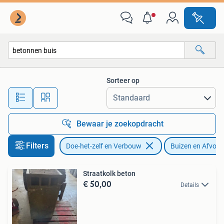
Buizen en Afvoer
Sorteer op
Alle afstanden…
Bewaar je zoekopdracht
Filters
Doe-het-zelf en Verbouw
Buizen en Afvoer
Straatkolk beton
€ 50,00
Details