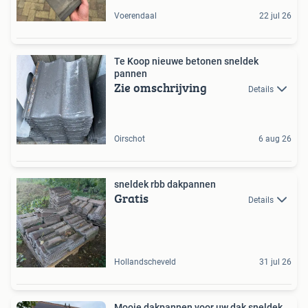
Voerendaal
22 jul 26
Te Koop nieuwe betonen sneldek
pannen
Zie omschrijving
Details
Oirschot
6 aug 26
sneldek rbb dakpannen
Gratis
Details
Hollandscheveld
31 jul 26
Mooie dakpannen voor uw dak sneldek