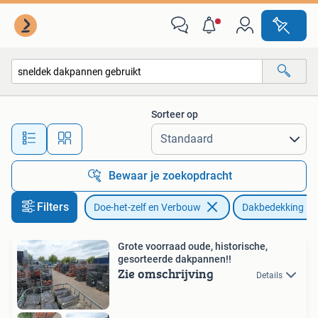
Dakpannen en Dakbedekking
Sorteer op
Alle afstanden…
Bewaar je zoekopdracht
Filters
Doe-het-zelf en Verbouw
Dakbedekking
Grote voorraad oude, historische,
gesorteerde dakpannen!!
Zie omschrijving
Details