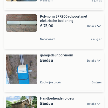
Wanssum
13 jun 26
Polynorm EPR900 rolpoort met
elektrische bediening
€ 75,00
Details
Nederweert
2 aug 26
garagedeur polynorm
Bieden
Details
Kootwijkerbroek
Gisteren
Handbediende roldeur
Bieden
Details