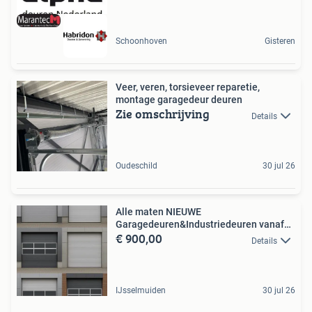
Schoonhoven
Gisteren
Veer, veren, torsieveer reparetie,
montage garagedeur deuren
Zie omschrijving
Details
Oudeschild
30 jul 26
Alle maten NIEUWE
Garagedeuren&Industriedeuren vanaf
€ 900,00
995,-
Details
IJsselmuiden
30 jul 26