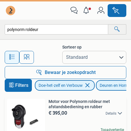
Deuren en Horren
Sorteer op
Alle afstanden…
Bewaar je zoekopdracht
Filters
Doe-het-zelf en Verbouw
Deuren en Horre
Motor voor Polynorm roldeur met
afstandsbediening en rubber
€ 395,00
Details
Topadvertentie