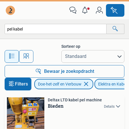
Elektra en Kabels
Sorteer op
Alle afstanden…
Bewaar je zoekopdracht
Filters
Doe-het-zelf en Verbouw
Elektra en Kabels
Deltax LTD kabel pel machine
Bieden
Details