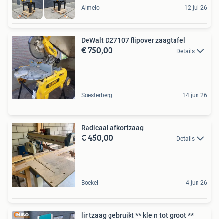
Almelo
12 jul 26
DeWalt D27107 flipover zaagtafel
€ 750,00
Details
Soesterberg
14 jun 26
Radicaal afkortzaag
€ 450,00
Details
Boekel
4 jun 26
lintzaag gebruikt ** klein tot groot **