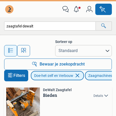
Gereedschap | Zaagmachines
Sorteer op
Alle afstanden…
Bewaar je zoekopdracht
Filters
Doe-het-zelf en Verbouw
Zaagmachines
DeWalt Zaagtafel
Bieden
Details