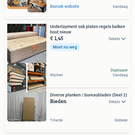
Bezoek de showroom
Bezoek website
Vandaag
Underlayment osb platen regels balken
hout nieuw
€ 1,45
Details
Moet nu weg
Dagtopper
Wijchen
Vandaag
Diverse planken / bureaubladen (Deel 2)
Bieden
Details
't Harde
Gisteren