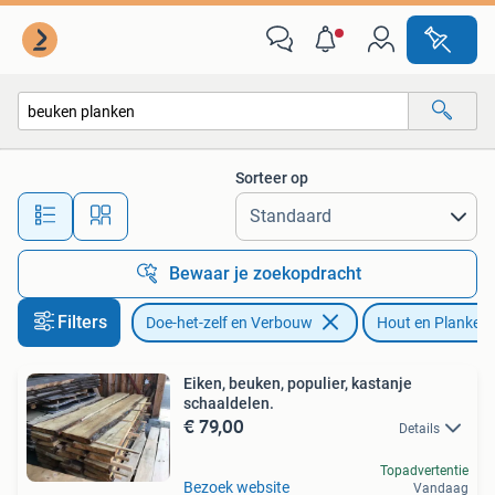
Hout en Planken
Sorteer op
Alle afstanden…
Bewaar je zoekopdracht
Filters
Doe-het-zelf en Verbouw
Hout en Planken
Eiken, beuken, populier, kastanje
schaaldelen.
€ 79,00
Details
Topadvertentie
Bezoek website
Vandaag