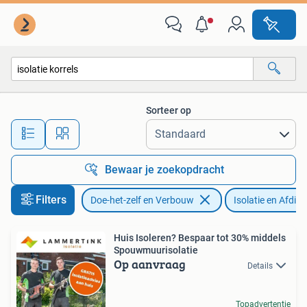
Isolatie en Afdichting
Sorteer op
Alle afstanden…
Bewaar je zoekopdracht
Filters
Doe-het-zelf en Verbouw
Isolatie en Afdich
Huis Isoleren? Bespaar tot 30% middels
Spouwmuurisolatie
Op aanvraag
Details
Topadvertentie