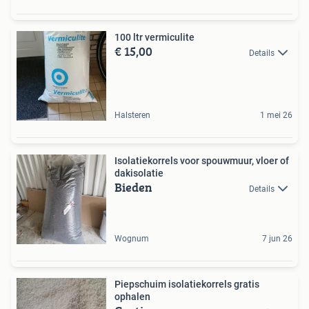
100 ltr vermiculite
€ 15,00
Details
Halsteren
1 mei 26
Isolatiekorrels voor spouwmuur, vloer of
dakisolatie
Bieden
Details
Wognum
7 jun 26
Piepschuim isolatiekorrels gratis
ophalen