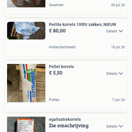
Swalmen
26 jul 26
Perlite korrels 100ltr zakken, NIEUW
€ 80,00
Details
Hollandscheveld
16 jul 26
Pellet korrels
€ 5,50
Details
Putten
7 jun 26
egalisatiekorrels
Zie omschrijving
Details