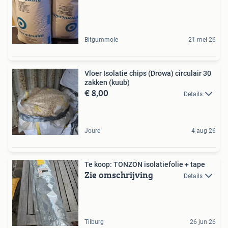
Bitgummole
21 mei 26
Vloer Isolatie chips (Drowa) circulair 30
zakken (kuub)
€ 8,00
Details
Joure
4 aug 26
Te koop: TONZON isolatiefolie + tape
Zie omschrijving
Details
Tilburg
26 jun 26