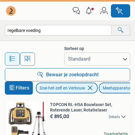
Meetapparatuur
Sorteer op
Alle afstanden…
Bewaar je zoekopdracht
Filters
Doe-het-zelf en Verbouw
Meetapparatuur
TOPCON RL-H5A Bouwlaser Set,
Roterende Laser, Rotatielaser
€ 895,00
Details
Topadvertentie