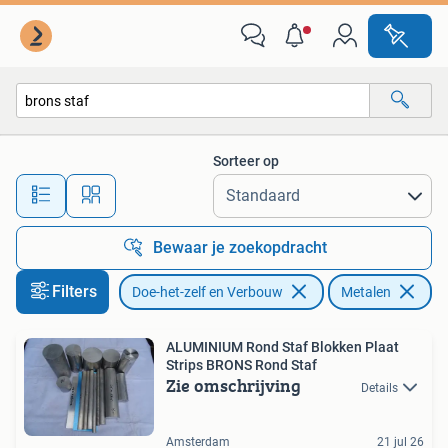
Metalen
Sorteer op
Alle afstanden…
Bewaar je zoekopdracht
Filters
Doe-het-zelf en Verbouw
Metalen
Ve
ALUMINIUM Rond Staf Blokken Plaat
Strips BRONS Rond Staf
Zie omschrijving
Details
Amsterdam
21 jul 26