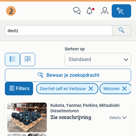
Motoren
Sorteer op
Alle afstanden…
Bewaar je zoekopdracht
Filters
Doe-het-zelf en Verbouw
Motoren
V
Kubota, Yanmar, Perkins, Mitsubishi
Dieselmotoren
Zie omschrijving
Details