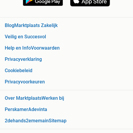
Blog
Marktplaats Zakelijk
Veilig en Succesvol
Help en Info
Voorwaarden
Privacyverklaring
Cookiebeleid
Privacyvoorkeuren
Over Marktplaats
Werken bij
Perskamer
Adevinta
2dehands
2ememain
Sitemap