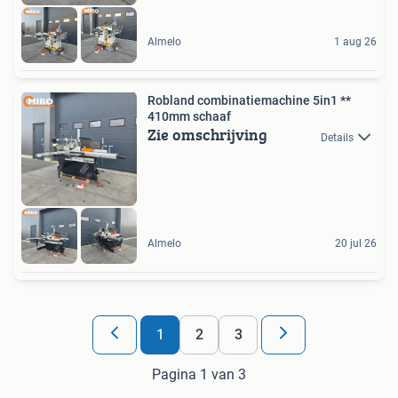
Almelo
1 aug 26
Robland combinatiemachine 5in1 **
410mm schaaf
Zie omschrijving
Details
Almelo
20 jul 26
1
2
3
Pagina 1 van 3