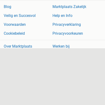
Blog
Marktplaats Zakelijk
Veilig en Succesvol
Help en Info
Voorwaarden
Privacyverklaring
Cookiebeleid
Privacyvoorkeuren
Over Marktplaats
Werken bij
Perskamer
Adevinta
2dehands
2ememain
Sitemap
Marktplaats is, voor zover wettelijk toegestaan, niet aansprakelijk
voor (gevolg)schade die voortkomt uit het gebruik van deze site,
dan wel uit fouten of ontbrekende functionaliteiten op deze site.
Copyright © 2026 Marktplaats B.V. Alle rechten voorbehouden.