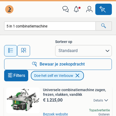
Doe-het-zelf en Verbouw
Sorteer op
Alle afstanden…
Bewaar je zoekopdracht
Filters
Doe-het-zelf en Verbouw
Universele combinatiemachine zagen,
frezen, vlakken, vandikk
€ 1.215,00
Details
Topadvertentie
Bezoek website
Gisteren