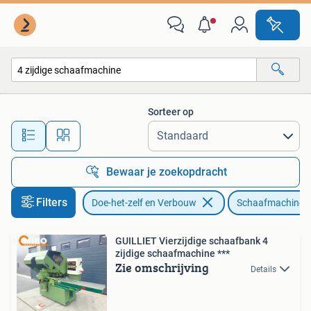
Schaafmachines
Sorteer op
Alle afstanden…
Bewaar je zoekopdracht
Filters
Doe-het-zelf en Verbouw
Schaafmachines
GUILLIET Vierzijdige schaafbank 4
zijdige schaafmachine ***
Zie omschrijving
Details