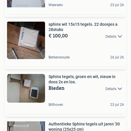
Weerselo
23 jul 26
sphinx wit 15x15 tegels. 22 doosjes a
28stuks
€ 100,00
Details
Berkenwoude
26 jul 26
Sphinx tegels, groen en wit, nieuw in
doos 2x en los.
Bieden
Details
Bilthoven
23 jul 26
Authentieke Sphinx tegels uit jaren '30
woning (25x25 cm)