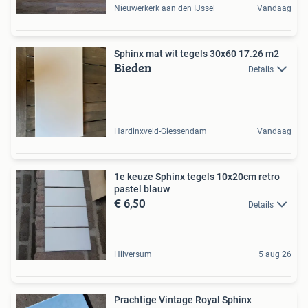
Nieuwerkerk aan den IJssel
Vandaag
Sphinx mat wit tegels 30x60 17.26 m2
Bieden
Details
Hardinxveld-Giessendam
Vandaag
1e keuze Sphinx tegels 10x20cm retro
pastel blauw
€ 6,50
Details
Hilversum
5 aug 26
Prachtige Vintage Royal Sphinx