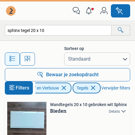
Tegels
Sorteer op
Alle afstanden…
Bewaar je zoekopdracht
Filters
Doe-het-zelf en Verbouw
Tegels
Verwijder filters
Wandtegels 20 x 10 gebroken wit Sphinx
Bieden
Details