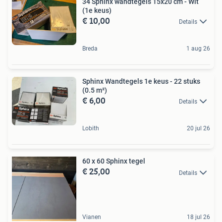
34 Sphinx wandtegels 15x20 cm - Wit
(1e keus)
€ 10,00
Details
Breda
1 aug 26
Sphinx Wandtegels 1e keus - 22 stuks
(0.5 m²)
€ 6,00
Details
Lobith
20 jul 26
60 x 60 Sphinx tegel
€ 25,00
Details
Vianen
18 jul 26