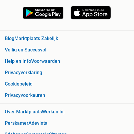
Blog
Marktplaats Zakelijk
Veilig en Succesvol
Help en Info
Voorwaarden
Privacyverklaring
Cookiebeleid
Privacyvoorkeuren
Over Marktplaats
Werken bij
Perskamer
Adevinta