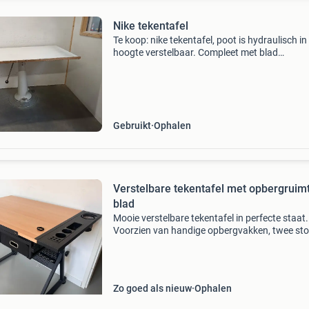
Nike tekentafel
Te koop: nike tekentafel, poot is hydraulisch in
hoogte verstelbaar. Compleet met blad
(kantelbaar). De daadwerkelijke hoogte van d
poot is 80 cm; en inclusief bevestiging van het
94 cm. Dus min
Gebruikt
Ophalen
Verstelbare tekentafel met opbergruim
blad
Mooie verstelbare tekentafel in perfecte staat.
Voorzien van handige opbergvakken, twee sto
lades onder het tafelblad, en een uitschuifbaa
zijblad voor extra werkruimte. Afmetingen: 99
breed e
Zo goed als nieuw
Ophalen