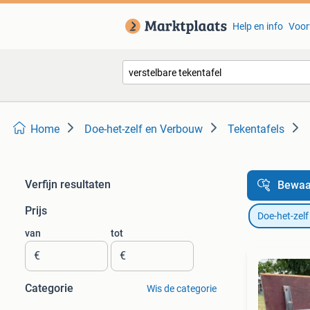
Help en info
Voor
Home
Doe-het-zelf en Verbouw
Tekentafels
Verfijn resultaten
Bewaa
Prijs
Doe-het-zel
van
tot
€
€
Categorie
Wis de categorie