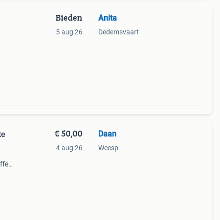
Bieden
Anita
5 aug 26
Dedemsvaart
e
 blad
€ 50,00
Daan
te
4 aug 26
Weesp
ffen
r
 cm