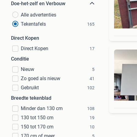
Doe-het-zelf en Verbouw
Alle advertenties
Tekentafels
165
Direct Kopen
Direct Kopen
17
Conditie
Nieuw
5
Zo goed als nieuw
41
Gebruikt
102
Breedte tekenblad
Minder dan 130 cm
108
130 tot 150 cm
19
150 tot 170 cm
10
170 cm of meer
5