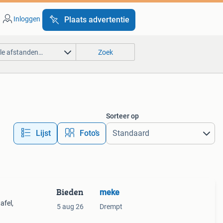
Inloggen
Plaats advertentie
lle afstanden…
Zoek
Sorteer op
Lijst
Foto’s
Bieden
meke
afel,
5 aug 26
Drempt
maken