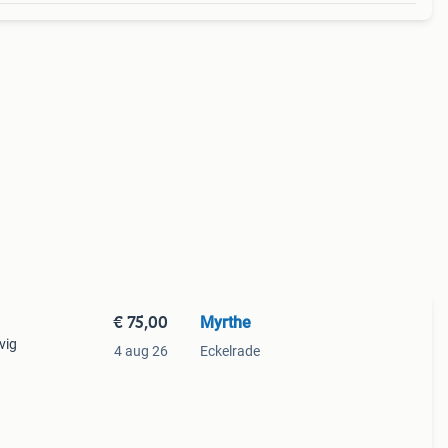
€ 75,00
Myrthe
vig
4 aug 26
Eckelrade