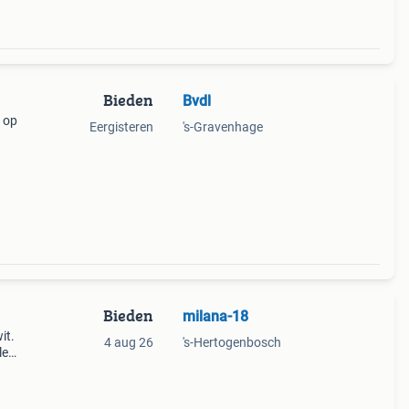
Bieden
Bvdl
r op
Eergisteren
's-Gravenhage
Bieden
milana-18
it.
4 aug 26
's-Hertogenbosch
le
is
handi