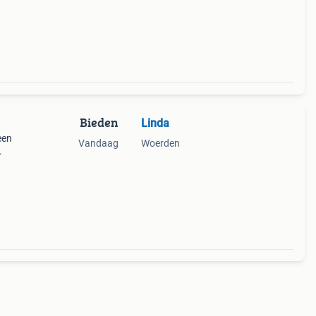
Bieden
Linda
een
Vandaag
Woerden
 en
oede