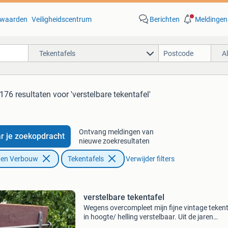
waarden
Veiligheidscentrum
Berichten
Meldingen
Tekentafels
A
176 resultaten
voor 'verstelbare tekentafel'
Ontvang meldingen van
r je zoekopdracht
nieuwe zoekresultaten
f en Verbouw
Tekentafels
Verwijder filters
verstelbare tekentafel
Wegens overcompleet mijn fijne vintage tekent
in hoogte/ helling verstelbaar. Uit de jaren
&#39;50/&#39;60. Ook om fijn klein werk te 