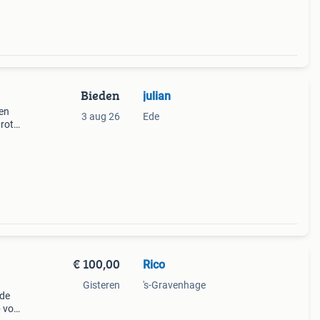
Bieden
julian
 en
3 aug 26
Ede
Grote
tafel
fd
€ 100,00
Rico
Gisteren
's-Gravenhage
nde
 voor