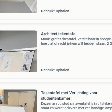
Gebruikt
Ophalen
Architect tekentafel
Mooie grote tekentafel. Verstelbaar in hoogte
hoe plat of recht je hem wilt hebben staan. 2 
linialen die kan verschuiven en afstellen op de 
met rekenmachine. 170 Cm breed uit m’n hoo
Gebruikt
Ophalen
Tekentafel met Verlichting voor
studentenkamer!
Deze marabu stud sn tekentafel is in uitsteke
staat en wordt geleverd met een handige lamp