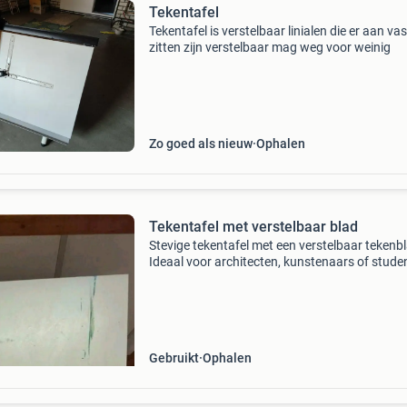
Tekentafel
Tekentafel is verstelbaar linialen die er aan vas
zitten zijn verstelbaar mag weg voor weinig
Zo goed als nieuw
Ophalen
Tekentafel met verstelbaar blad
Stevige tekentafel met een verstelbaar tekenb
Ideaal voor architecten, kunstenaars of stude
Het blad kan in verschillende hoeken worden 
voor optimaal comfort. De tafel is gebruikt, m
Gebruikt
Ophalen