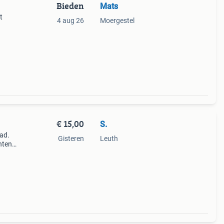
Bieden
Mats
t
4 aug 26
Moergestel
€ 15,00
S.
lad.
Gisteren
Leuth
nten.
gezet
aar