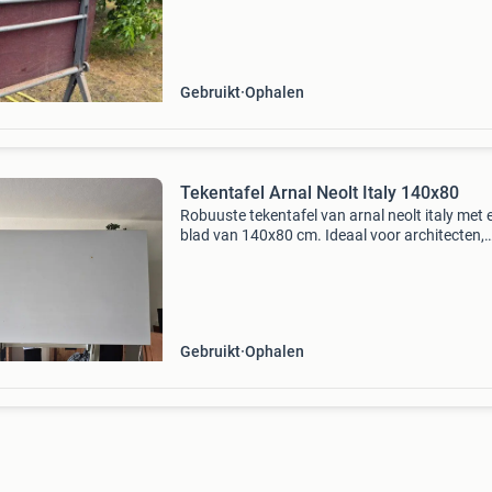
wat iets omhoog moet liggen.
Gebruikt
Ophalen
Tekentafel Arnal Neolt Italy 140x80
Robuuste tekentafel van arnal neolt italy met 
blad van 140x80 cm. Ideaal voor architecten,
ontwerpers of hobbyisten. De tafel is gebruikt
heeft enkele gebruikssporen, maar is nog in g
staat
Gebruikt
Ophalen