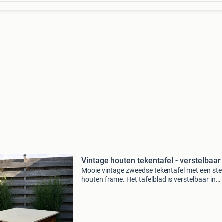
Vintage houten tekentafel - verstelbaar
Mooie vintage zweedse tekentafel met een ste
houten frame. Het tafelblad is verstelbaar in
verschillende hoeken en net pas vernieuwd.
Gemaakt van tricoya. Ideaal voor tekenen of
schilderen. De tafe