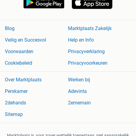
Blog
Marktplaats Zakelijk
Veilig en Succesvol
Help en Info
Voorwaarden
Privacyverklaring
Cookiebeleid
Privacyvoorkeuren
Over Marktplaats
Werken bij
Perskamer
Adevinta
2dehands
2ememain
Sitemap
Marktplaats is, voor zover wettelijk toegestaan, niet aansprakelijk