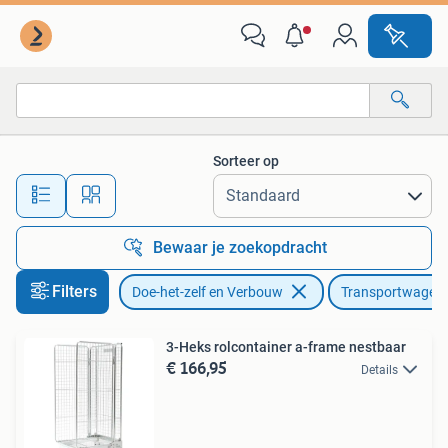
Transportwagens
Sorteer op
Alle afstanden…
Bewaar je zoekopdracht
Filters
Doe-het-zelf en Verbouw
Transportwagen
3-Heks rolcontainer a-frame nestbaar
€ 166,95
Details