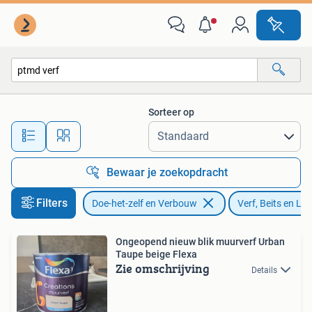
Verf, Beits en Lak
Sorteer op
Alle afstanden…
Bewaar je zoekopdracht
Filters
Doe-het-zelf en Verbouw
Verf, Beits en Lak
Ongeopend nieuw blik muurverf Urban
Taupe beige Flexa
Zie omschrijving
Details