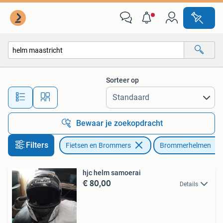
Brommerhelmen
Sorteer op
Alle afstanden…
Bewaar je zoekopdracht
Filters
Fietsen en Brommers
Brommerhelmen
hjc helm samoerai
€ 80,00
Details