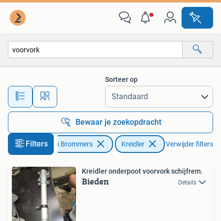
Brommeronderdelen | Kreidler
Sorteer op
Alle afstanden…
Bewaar je zoekopdracht
Filters
Fietsen en Brommers
Kreidler
Verwijder filters
Kreidler onderpoot voorvork schijfrem.
Bieden
Details