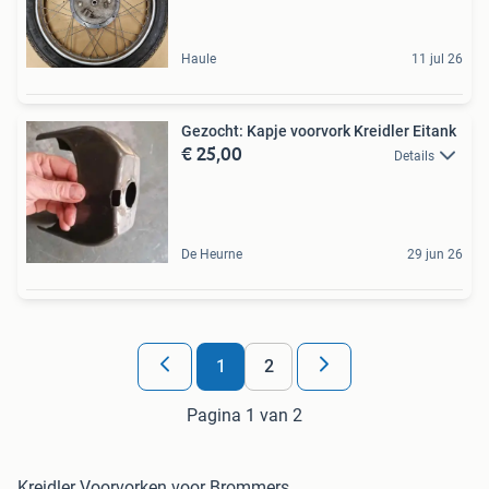
Haule
11 jul 26
Gezocht: Kapje voorvork Kreidler Eitank
€ 25,00
Details
De Heurne
29 jun 26
1
2
Pagina 1 van 2
Kreidler Voorvorken voor Brommers