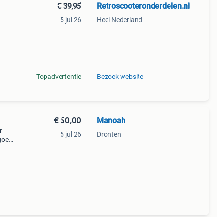
€ 39,95
Retroscooteronderdelen.nl
5 jul 26
Heel Nederland
e
Topadvertentie
Bezoek website
€ 50,00
Manoah
r
5 jul 26
Dronten
 goed
p-