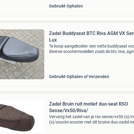
Gebruikt
Ophalen
Zadel Buddyseat BTC Riva AGM VX Se
Lux
Te koop aangeboden: een nette buddyseat vo
diverse scootermodellen zoals de btc riva, ag
en senzo lux. Het zadel is gebruikt, maar verke
goede staat met slechts minimale gebruikssp
hee
Gebruikt
Ophalen of Verzenden
Zadel Bruin ruit motief duo-seat RSO
Sense/Vx50/Riva/
Vervang het zadel van je rso sense/vx50 (s)/r
(s)/sourini scooter met dit bruine duo-zadel m
ruitpatroon. Verhoogd comfort en stijlvolle
uitstraling voor een verbeterde rijervaring verb