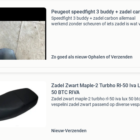
Peugeot speedfight 3 buddy + zadel ca
Speedfight 3 buddy + zadel carbon allemaal
werkend zonder scheuren of iets zadel is wat 
ophalen en verzenden verzenden voor zon gro
bedraagd €20 apiaggio, vespa, gilera, aprilia, d
Zo goed als nieuw
Ophalen of Verzenden
Zadel Zwart Maple-2 Turbho Rl-50 Iva 
50 BTC RIVA
Zadel zwart maple-2 turbho rl-50 iva lux 50 btc
vespelini zadel zwart passend op diverse vesp
look-a-like scooters wlie maple-2 turbho rl-50 i
50 btc riva agm vx50 agm vx50s vespelini dit
Nieuw
Verzenden