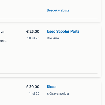
Bezoek website
€ 25,00
Used Scooter Parts
iva
18 jul 26
Dokkum
;12
€ 30,00
Klaas
1 jul 26
's-Gravenpolder