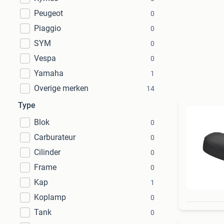
Peugeot
0
Piaggio
0
SYM
0
Vespa
0
Yamaha
1
Overige merken
14
Type
Blok
0
Carburateur
0
Cilinder
0
Frame
0
Kap
1
Koplamp
0
Tank
0