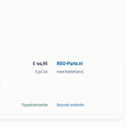
€ 44,95
RSO-Parts.nl
5 jul 26
Heel Nederland
del,
 De
Topadvertentie
Bezoek website