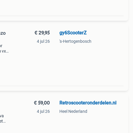
€ 29,95
gy6ScooterZ
nzo
4 jul 26
's-Hertogenbosch
or
m vx
ert in
oren
€ 59,00
Retroscooteronderdelen.nl
4 jul 26
Heel Nederland
iva
et
eter