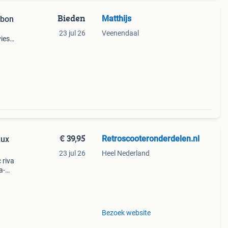
Bieden
Matthijs
rbon
23 jul 26
Veenendaal
vies
otte
erbi,
€ 39,95
Retroscooteronderdelen.nl
Lux
23 jul 26
Heel Nederland
 riva
a-
va lux
Bezoek website