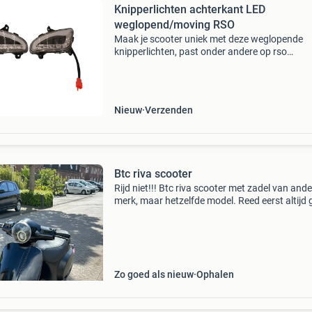
Knipperlichten achterkant LED
weglopend/moving RSO
Maak je scooter uniek met deze weglopende
knipperlichten, past onder andere op rso
sense/riva/felice/cashmere en nog vele ander
merken complete set dynamische achter
knipperlichten met dagrij verlich
Nieuw
Verzenden
Btc riva scooter
Rijd niet!!! Btc riva scooter met zadel van ande
merk, maar hetzelfde model. Reed eerst altijd
en liep ongeveer 65 km/u. Heeft een nieuwe zi
carburateur, malossi powerfilter en enkele
vervangen
Zo goed als nieuw
Ophalen