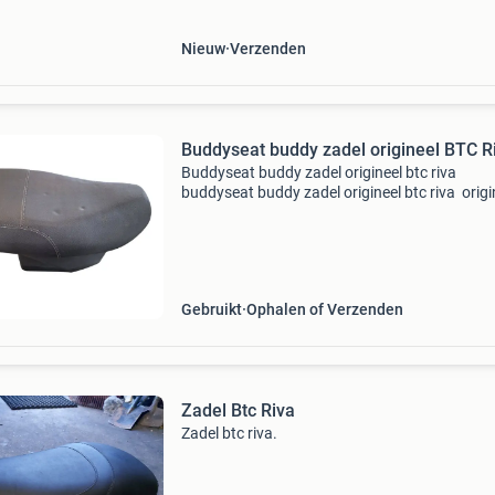
het c
Nieuw
Verzenden
Buddyseat buddy zadel origineel BTC R
Buddyseat buddy zadel origineel btc riva
buddyseat buddy zadel origineel btc riva origineel /
imitatie: origineel onderdeelnummer: dit onderdeel
is o.a. Geschikt voor:btc bromscooter • (&#39
Gebruikt
Ophalen of Verzenden
Zadel Btc Riva
Zadel btc riva.