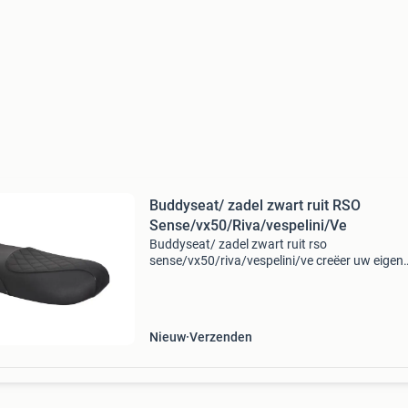
Buddyseat/ zadel zwart ruit RSO
Sense/vx50/Riva/vespelini/Ve
Buddyseat/ zadel zwart ruit rso
sense/vx50/riva/vespelini/ve creëer uw eigen
unieke scooter met dit mooie zwarte geruite za
deze past op de vele vespa-look scooters o.a.
rso sense, riva, vx50,
Nieuw
Verzenden