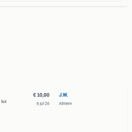
€ 10,00
J.W.
 lux
6 jul 26
Almere