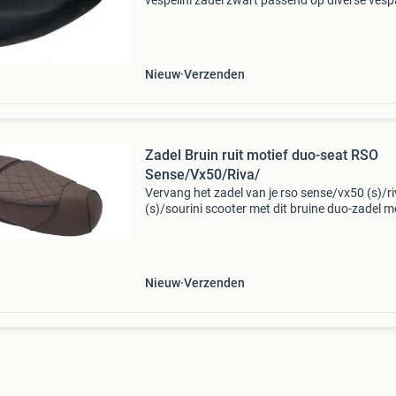
vespelini zadel zwart passend op diverse vesp
look-a-like scooters wlie maple-2 turbho rl-50 i
50 btc riva agm vx50 agm vx50s vespelini dit
Nieuw
Verzenden
Zadel Bruin ruit motief duo-seat RSO
Sense/Vx50/Riva/
Vervang het zadel van je rso sense/vx50 (s)/r
(s)/sourini scooter met dit bruine duo-zadel m
ruitpatroon. Verhoogd comfort en stijlvolle
uitstraling voor een verbeterde rijervaring verb
het c
Nieuw
Verzenden