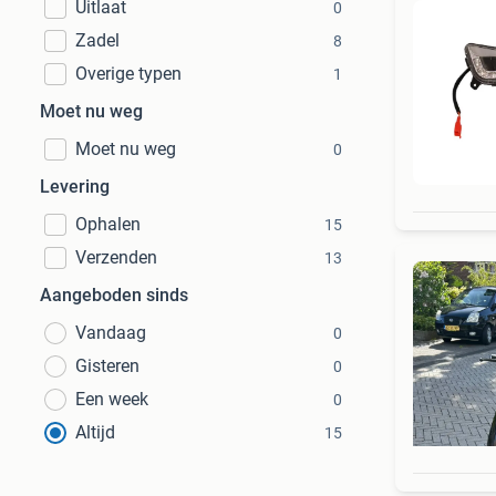
Uitlaat
0
Zadel
8
Overige typen
1
Moet nu weg
Moet nu weg
0
Levering
Ophalen
15
Verzenden
13
Aangeboden sinds
Vandaag
0
Gisteren
0
Een week
0
Altijd
15