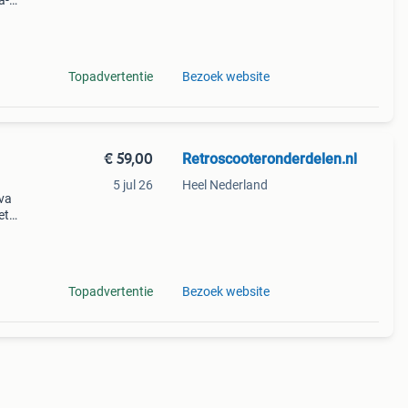
a-
va lux
Topadvertentie
Bezoek website
€ 59,00
Retroscooteronderdelen.nl
5 jul 26
Heel Nederland
iva
et
eter
Topadvertentie
Bezoek website