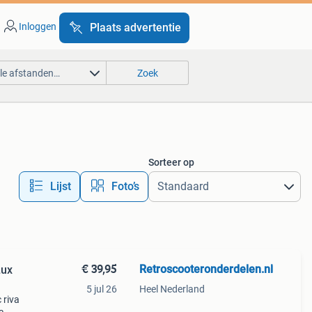
Inloggen
Plaats advertentie
lle afstanden…
Zoek
Sorteer op
Lijst
Foto’s
€ 39,95
Retroscooteronderdelen.nl
Lux
5 jul 26
Heel Nederland
 riva