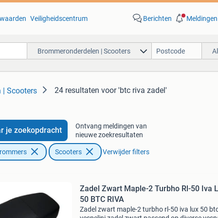
waarden
Veiligheidscentrum
Berichten
Meldingen
Brommeronderdelen | Scooters
A
24 resultaten
voor 'btc riva zadel'
| Scooters
Ontvang meldingen van
r je zoekopdracht
nieuwe zoekresultaten
Brommers
Scooters
Verwijder filters
Zadel Zwart Maple-2 Turbho Rl-50 Iva 
50 BTC RIVA
Zadel zwart maple-2 turbho rl-50 iva lux 50 btc