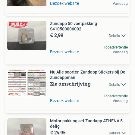
Bezoek website
Vandaag
Zundapp 50 voetpakking
S410500006002
€ 2,99
Details
Topadvertentie
Bezoek website
Vandaag
Nu Alle soorten Zundapp Stickers bij De
Zundappman
Zie omschrijving
Details
Topadvertentie
Bezoek website
Vandaag
Motor pakking set Zundapp ATHENA 5-
delig
€ 24,95
Details