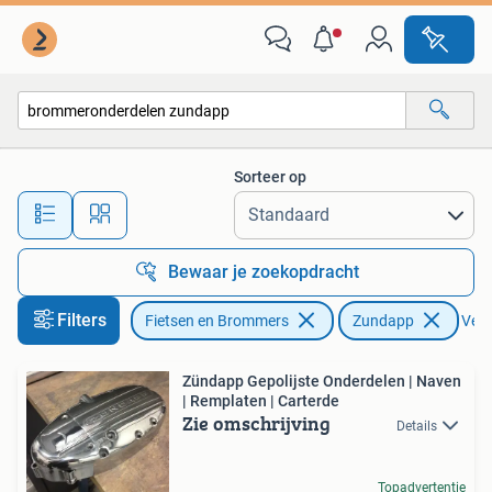
Brommeronderdelen | Zundapp
Sorteer op
Alle afstanden…
Bewaar je zoekopdracht
Filters
Fietsen en Brommers
Zundapp
Verw
Zündapp Gepolijste Onderdelen | Naven
| Remplaten | Carterde
Zie omschrijving
Details
Topadvertentie