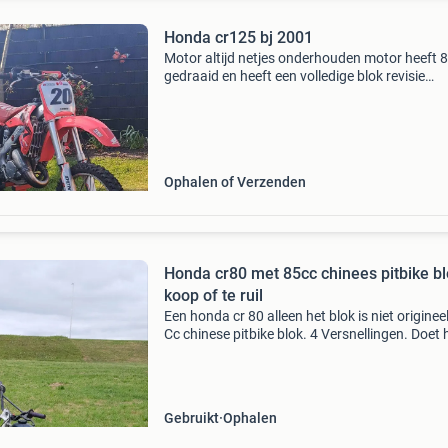
Honda cr125 bj 2001
Motor altijd netjes onderhouden motor heeft 
gedraaid en heeft een volledige blok revisie
gehad.*Door professionele monteur* zie
foto&#39;s je krijg er filters bij* om de 5 uur blo
ver
Ophalen of Verzenden
Honda cr80 met 85cc chinees pitbike blok
koop of te ruil
Een honda cr 80 alleen het blok is niet originee
Cc chinese pitbike blok. 4 Versnellingen. Doet 
goed. Standaard zit er bij
Gebruikt
Ophalen