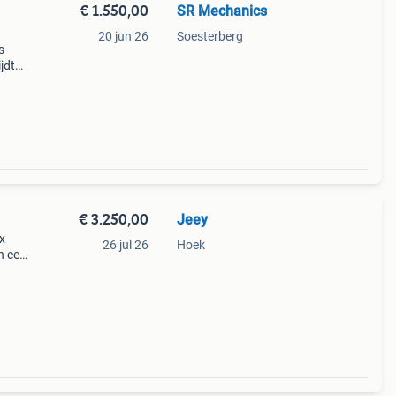
€ 1.550,00
SR Mechanics
20 jun 26
Soesterberg
s
jdt
€ 3.250,00
Jeey
x
26 jul 26
Hoek
n een