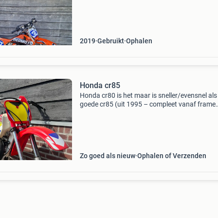
bericht. Inruil is mogelijk. Yamaha yz yzf wr wr
2019
Gebruikt
Ophalen
Honda cr85
Honda cr80 is het maar is sneller/evensnel als
goede cr85 (uit 1995 – compleet vanaf frame
heropgebouwd te koop: een zeer nette honda 
uit 1995 die volledig vanaf het frame opnieuw 
opgebouw
Zo goed als nieuw
Ophalen of Verzenden