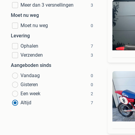
Meer dan 3 versnellingen
3
Moet nu weg
Moet nu weg
0
Levering
Ophalen
7
Verzenden
3
Aangeboden sinds
Vandaag
0
Gisteren
0
Een week
2
Altijd
7