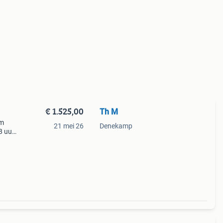
€ 1.525,00
Th M
cm
21 mei 26
Denekamp
8 uur
3 Uur