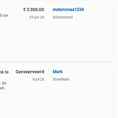
€ 3.300,00
motorcross1234
80 uur
25 jun 26
Schoonoord
k olie
Gereserveerd
Mark
 te
8 jul 26
Streefkerk
l. 85
het