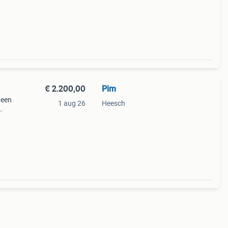
f t
€ 2.200,00
Pim
 een
1 aug 26
Heesch
cr80
is