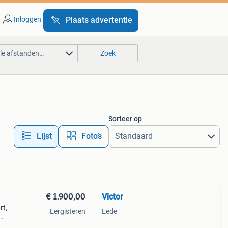
Inloggen
Plaats advertentie
lle afstanden…
Zoek
Sorteer op
Lijst
Foto’s
€ 1.900,00
Victor
rt,
Eergisteren
Eede