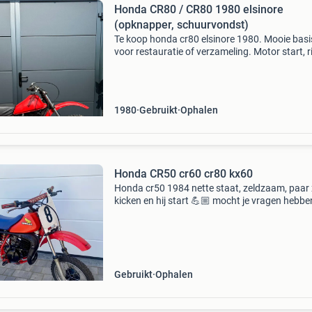
Honda CR80 / CR80 1980 elsinore
(opknapper, schuurvondst)
Te koop honda cr80 elsinore 1980. Mooie basi
voor restauratie of verzameling. Motor start, ri
en remt. Voorpoten hebben roest. Velgen in
redelijke staat. Tank is roestvrij van binnen.
Bloknummer,
1980
Gebruikt
Ophalen
Honda CR50 cr60 cr80 kx60
Honda cr50 1984 nette staat, zeldzaam, paar 
kicken en hij start 💪🏼 mocht je vragen hebbe
berichtje mag altijd 👍🏼
Gebruikt
Ophalen