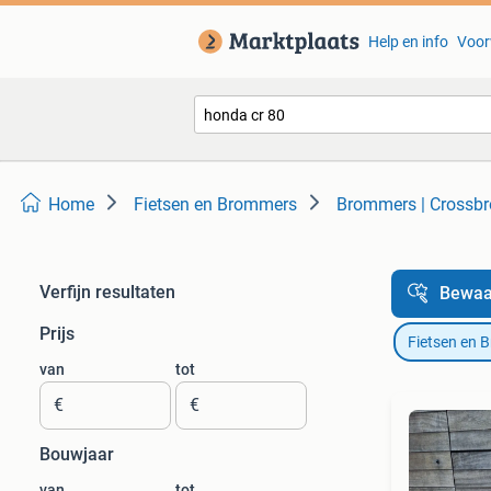
Help en info
Voor
Home
Fietsen en Brommers
Brommers | Crossb
Verfijn resultaten
Bewaa
Prijs
Fietsen en 
van
tot
€
€
Bouwjaar
van
tot