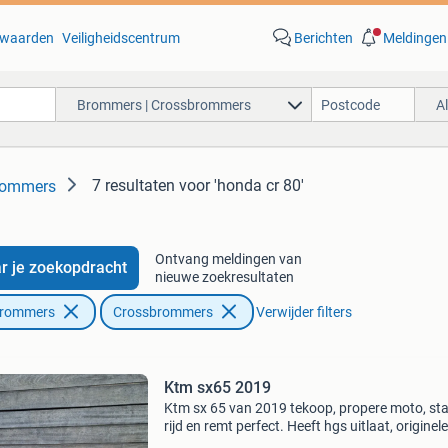
waarden
Veiligheidscentrum
Berichten
Meldingen
Brommers | Crossbrommers
A
7 resultaten
voor 'honda cr 80'
rommers
Ontvang meldingen van
r je zoekopdracht
nieuwe zoekresultaten
Brommers
Crossbrommers
Verwijder filters
Ktm sx65 2019
Ktm sx 65 van 2019 tekoop, propere moto, sta
rijd en remt perfect. Heeft hgs uitlaat, originele
uitlaat is erbij. Voor meer info stuur gerust een