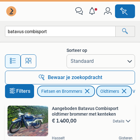
Brommers | Oldtimers
Sorteer op
Alle afstanden…
Bewaar je zoekopdracht
Filters
Fietsen en Brommers
Oldtimers
Verw
Aangeboden Batavus Combisport
oldtimer brommer met kenteken
€ 1.400,00
Details
Hasselt
Gisteren