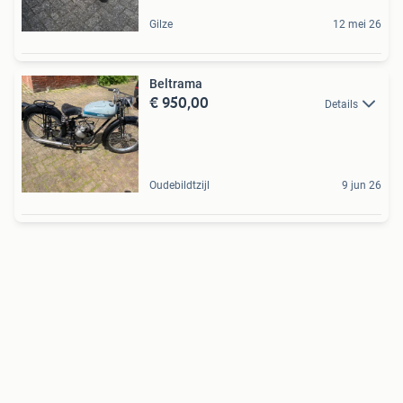
Gilze
12 mei 26
Beltrama
€ 950,00
Details
Oudebildtzijl
9 jun 26