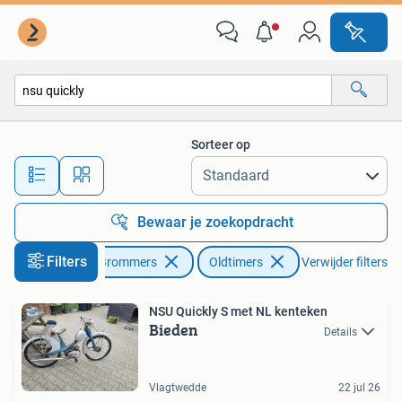
Brommers | Oldtimers
Sorteer op
Alle afstanden…
Bewaar je zoekopdracht
Filters
Fietsen en Brommers
Oldtimers
Verwijder filters
NSU Quickly S met NL kenteken
Bieden
Details
Vlagtwedde
22 jul 26