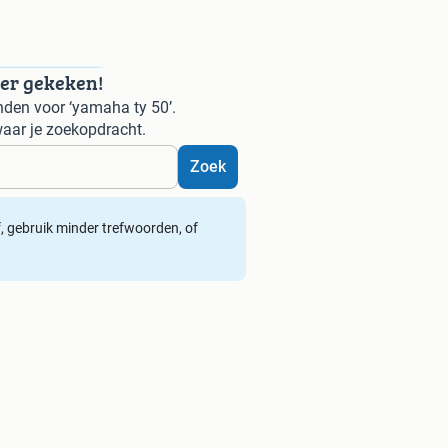
der gekeken!
den voor ‘yamaha ty 50’.
aar je zoekopdracht.
Zoek
ef, gebruik minder trefwoorden, of