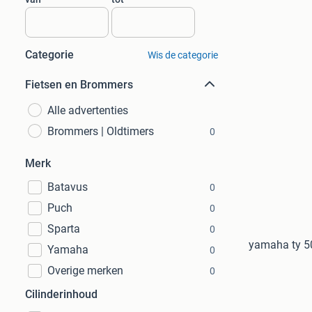
Categorie
Wis de categorie
Fietsen en Brommers
Alle advertenties
Brommers | Oldtimers
0
Merk
Batavus
0
Puch
0
Sparta
0
yamaha ty 50
Yamaha
0
Overige merken
0
Cilinderinhoud