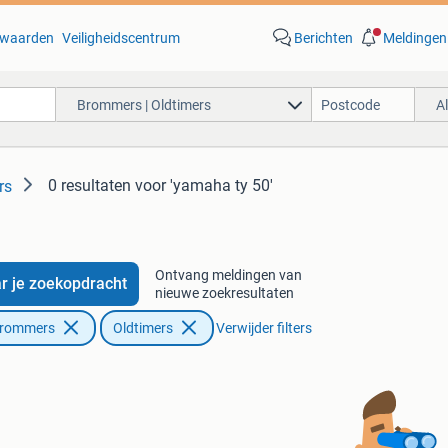
waarden
Veiligheidscentrum
Berichten
Meldingen
Brommers | Oldtimers
A
0 resultaten
voor 'yamaha ty 50'
rs
Ontvang meldingen van
r je zoekopdracht
nieuwe zoekresultaten
Brommers
Oldtimers
Verwijder filters