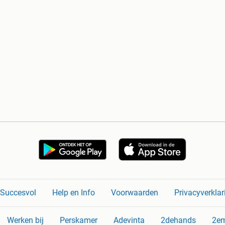
n Succesvol
Help en Info
Voorwaarden
Privacyverklar
Werken bij
Perskamer
Adevinta
2dehands
2e