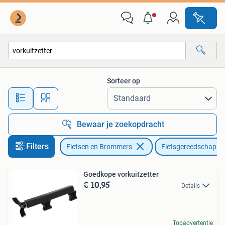
Fietsaccessoires | Fietsgereedschap
Sorteer op
Alle afstanden…
Bewaar je zoekopdracht
Filters
Fietsen en Brommers
Fietsgereedschap
Goedkope vorkuitzetter
€ 10,95
Details
Topadvertentie