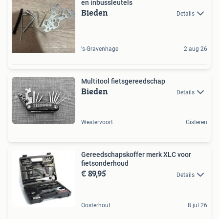
en inbussleutels
Bieden
Details
's-Gravenhage
2 aug 26
Multitool fietsgereedschap
Bieden
Details
Westervoort
Gisteren
Gereedschapskoffer merk XLC voor
fietsonderhoud
€ 89,95
Details
Oosterhout
8 jul 26