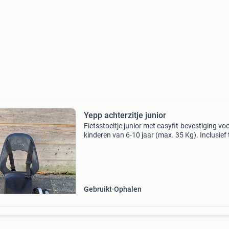
Yepp achterzitje junior
Fietsstoeltje junior met easyfit-bevestiging vo
kinderen van 6-10 jaar (max. 35 Kg). Inclusief 
yeppie feet voor extra bescherming van de voe
Gebruikt maar nog in hele goede staat. Bevest
Gebruikt
Ophalen