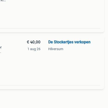
rkt
is
goede
€ 40,00
De Stockertjes verkopen
or
1 aug 26
Hilversum
cl. De