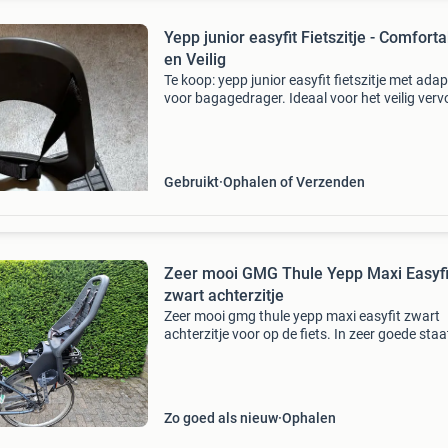
Yepp junior easyfit Fietszitje - Comfort
en Veilig
Te koop: yepp junior easyfit fietszitje met adap
voor bagagedrager. Ideaal voor het veilig ver
van uw kind. Het zitje is in goede staat en bied
comfort. Eenvoudig te monteren en te demo
Gebruikt
Ophalen of Verzenden
Zeer mooi GMG Thule Yepp Maxi Easyfi
zwart achterzitje
Zeer mooi gmg thule yepp maxi easyfit zwart
achterzitje voor op de fiets. In zeer goede staa
want slechts enkele keren gebruikt bij oma
achtetop en dat is ook wel te zien aan het
kussentje. Sleutel z
Zo goed als nieuw
Ophalen