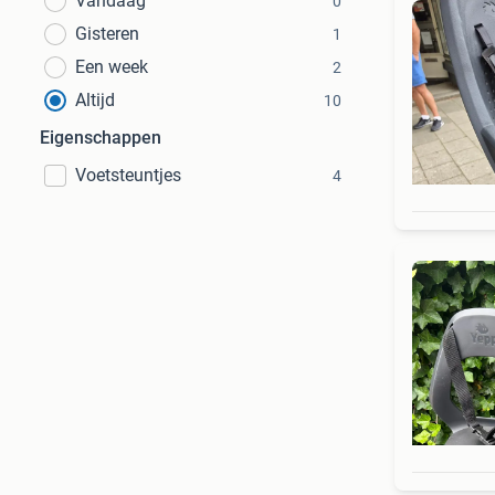
Vandaag
0
Gisteren
1
Een week
2
Altijd
10
Eigenschappen
Voetsteuntjes
4