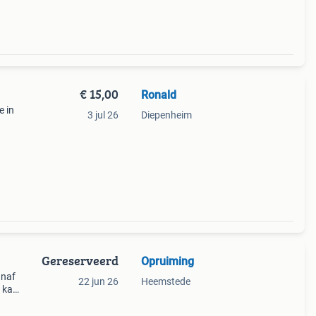
€ 15,00
Ronald
e in
3 jul 26
Diepenheim
Gereserveerd
Opruiming
anaf
22 jun 26
Heemstede
n kan
op