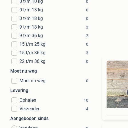
0 t/m 10 kg
0
0 t/m 13 kg
0
0 t/m 18 kg
0
9 t/m 18 kg
3
9 t/m 36 kg
2
15 t/m 25 kg
0
15 t/m 36 kg
3
22 t/m 36 kg
0
Moet nu weg
Moet nu weg
0
Levering
Ophalen
10
Verzenden
4
Aangeboden sinds