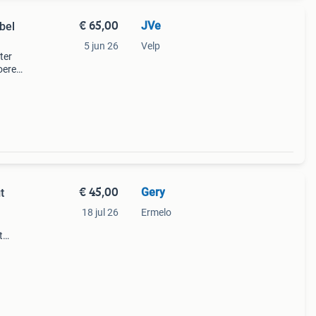
€ 65,00
JVe
abel
5 jun 26
Velp
ter
voeren
t veel
€ 45,00
Gery
t
18 jul 26
Ermelo
t