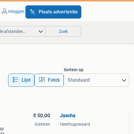
Inloggen
Plaats advertentie
lle afstanden…
Zoek
Sorteer op
Lijst
Foto’s
€ 50,00
Jascha
Gisteren
Heerhugowaard
esp