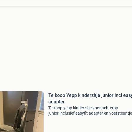
Te koop Yepp kinderzitje junior incl easy
adapter
Te koop yepp kinderzitje voor achterop
junior.inclusief easyfit adapter en voetsteuntje
gebruikt, maar ziet er nog heel netjes uit.