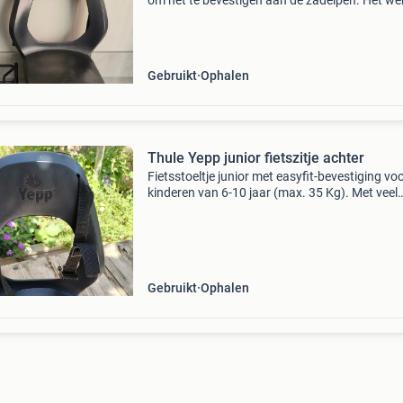
om het te bevestigen aan de zadelpen. Het we
nog wel naar behoren. Gesp voor de buikband 
wel helemaal goed. Easyfit window is nog in 
sta
Gebruikt
Ophalen
Thule Yepp junior fietszitje achter
Fietsstoeltje junior met easyfit-bevestiging vo
kinderen van 6-10 jaar (max. 35 Kg). Met veel
plezier gebruikt. Je kunt dit fietsstoeltje ook in
fiets kopen, zie de andere advertentie voor het
Gebruikt
Ophalen