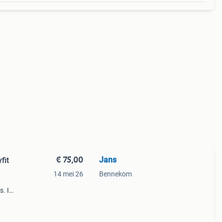
€ 75,00
Jans
fit
14 mei 26
Bennekom
s. Is