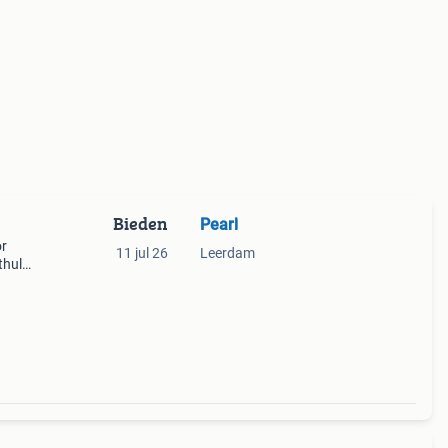
Bieden
Pearl
or
11 jul 26
Leerdam
thule
ten.
ig