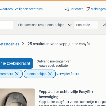
waarden
Veiligheidscentrum
Berichten
Meldingen
Fietsaccessoires | Fietsstoeltjes
A
25 resultaten
voor 'yepp junior easyfit'
ietsstoeltjes
Ontvang meldingen van
r je zoekopdracht
nieuwe zoekresultaten
Brommers
Fietsstoeltjes
Verwijder filters
Yepp Junior achterzitje Easyfit +
bevestiging
Yepp junior easyfit er zit een scheurtje in de g