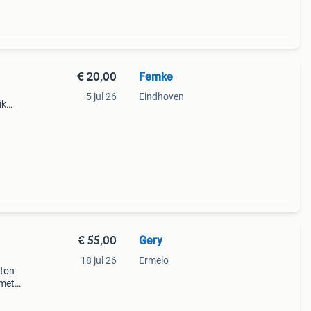
€ 20,00
Femke
5 jul 26
Eindhoven
ik
natie
t een
€ 55,00
Gery
18 jul 26
Ermelo
tton
 met
er met