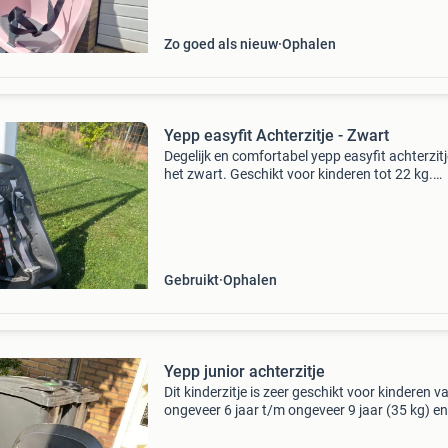
te
Zo goed als nieuw
Ophalen
Yepp easyfit Achterzitje - Zwart
Degelijk en comfortabel yepp easyfit achterzitj
het zwart. Geschikt voor kinderen tot 22 kg.
Eenvoudig te monteren op de bagagedrager.
Inclusief voetsteuntjes voor extra comfort en
veiligheid. Ide
Gebruikt
Ophalen
Yepp junior achterzitje
Dit kinderzitje is zeer geschikt voor kinderen v
ongeveer 6 jaar t/m ongeveer 9 jaar (35 kg) e
makkelijk op standaard bagagedrager of
bagagedrager met accu gemonteerd worden 