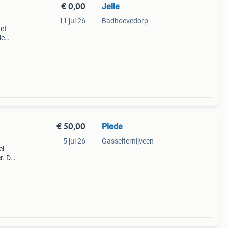
€ 0,00
Jelle
11 jul 26
Badhoevedorp
get
de
€ 50,00
Piede
5 jul 26
Gasselternijveen
el.
r. De
de
ge