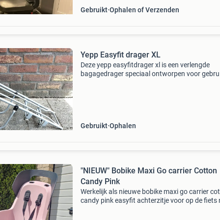
Gebruikt
Ophalen of Verzenden
Yepp Easyfit drager XL
Deze yepp easyfitdrager xl is een verlengde
bagagedrager speciaal ontworpen voor gebru
van een yepp maxi easyfit achterzitje in combi
met fietstassen. Kan ook worden gebruikt me
yepp junio
Gebruikt
Ophalen
"NIEUW" Bobike Maxi Go carrier Cotton
Candy Pink
Werkelijk als nieuwe bobike maxi go carrier co
candy pink easyfit achterzitje voor op de fiets
bagagedrager bevestiging. Niet meer dan 2x
gebruikt ook te gebruiken bij een bagagedrag