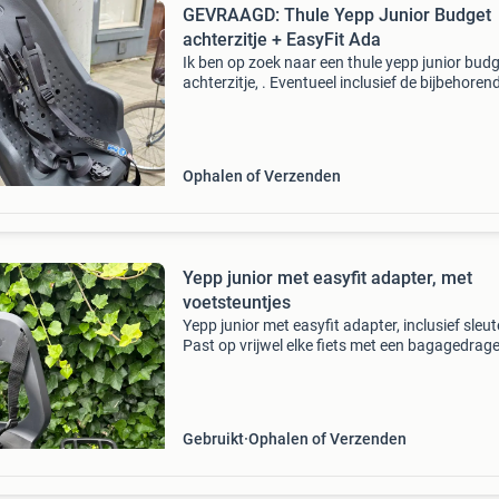
GEVRAAGD: Thule Yepp Junior Budget
achterzitje + EasyFit Ada
Ik ben op zoek naar een thule yepp junior bud
achterzitje, . Eventueel inclusief de bijbehoren
thule easyfit adapter.
Ophalen of Verzenden
Yepp junior met easyfit adapter, met
voetsteuntjes
Yepp junior met easyfit adapter, inclusief sleut
Past op vrijwel elke fiets met een bagagedrage
gmg yepp junior is een fietszitje dat achterop 
bagagedrager gemonteerd wordt. Het zitje is 
Gebruikt
Ophalen of Verzenden