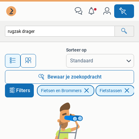
Fietsaccessoires | Fietstassen
Sorteer op
Alle afstanden…
Bewaar je zoekopdracht
Filters
Fietsen en Brommers
Fietstassen
Ve