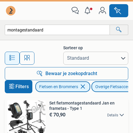
Fietsaccessoires | Overige Fietsaccessoires
Sorteer op
Alle afstanden…
Bewaar je zoekopdracht
Filters
Fietsen en Brommers
Overige Fietsaccess
Set fietsmontagestandaard Jan en
frametas - Type 1
€ 70,90
Details