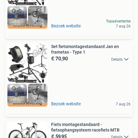
Topadvertentie
Gratis levering
Bezoek website
7 aug 26
Set fietsmontagestandaard Jan en
frametas - Type 1
€ 70,90
Details
Gratis levering
Bezoek website
7 aug 26
Fiets montagestandaard -
fietsophangsysteem racefiets MTB
€ 59,95
Details