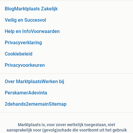
Blog
Marktplaats Zakelijk
Veilig en Succesvol
Help en Info
Voorwaarden
Privacyverklaring
Cookiebeleid
Privacyvoorkeuren
Over Marktplaats
Werken bij
Perskamer
Adevinta
2dehands
2ememain
Sitemap
Marktplaats is, voor zover wettelijk toegestaan, niet
aansprakelijk voor (gevolg)schade die voortkomt uit het gebruik