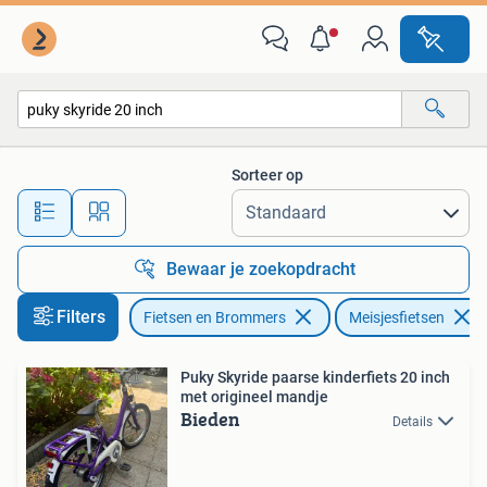
Fietsen | Meisjes
Sorteer op
Alle afstanden…
Bewaar je zoekopdracht
Filters
Fietsen en Brommers
Meisjesfietsen
Puky Skyride paarse kinderfiets 20 inch
met origineel mandje
Bieden
Details