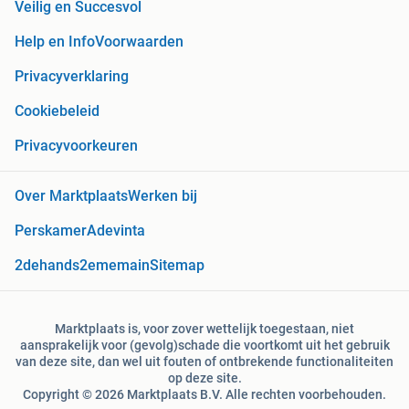
Veilig en Succesvol
Help en Info
Voorwaarden
Privacyverklaring
Cookiebeleid
Privacyvoorkeuren
Over Marktplaats
Werken bij
Perskamer
Adevinta
2dehands
2ememain
Sitemap
Marktplaats is, voor zover wettelijk toegestaan, niet
aansprakelijk voor (gevolg)schade die voortkomt uit het gebruik
van deze site, dan wel uit fouten of ontbrekende functionaliteiten
op deze site.
Copyright © 2026 Marktplaats B.V. Alle rechten voorbehouden.