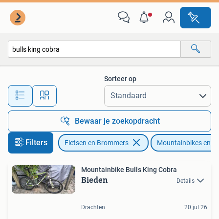
Fietsen | Mountainbikes en ATB
Sorteer op
Alle afstanden…
Bewaar je zoekopdracht
Filters
Fietsen en Brommers
Mountainbikes en A
Mountainbike Bulls King Cobra
Bieden
Details
Drachten
20 jul 26