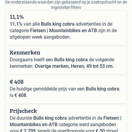
De onderstaande waarden zijn gebaseerd op je zoekopdracht en de
ingestelde filters
11,1%
11,1%
van alle
Bulls king cobra
advertenties in de
categorie
Fietsen | Mountainbikes en ATB
zijn in de
afgelopen week aangeboden.
Kenmerken
Doorgaans heeft een
Bulls king cobra
de volgende
kenmerken:
Overige merken, Heren, 49 tot 53 cm.
€ 408
De huidige gemiddelde prijs van een
Bulls king cobra
is
€ 408
.
Prijscheck
De duurste
Bulls king cobra
advertentie in de
Fietsen |
Mountainbikes en ATB
categorie werd aangeboden
voor
€ 2.799
, terwijl de goedkoopste voor
€ 50
stond.