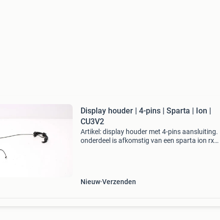
Display houder | 4-pins | Sparta | Ion |
CU3V2
Artikel: display houder met 4-pins aansluiting. 
onderdeel is afkomstig van een sparta ion rx
elektrische fiets, toepasbaar op meerdere type
sparta / batavus fietsen.merk: spartamodel: i
rxstaat:
Nieuw
Verzenden