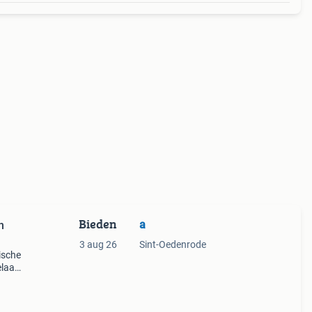
Bieden
a
n
3 aug 26
Sint-Oedenrode
ische
elaar
nder