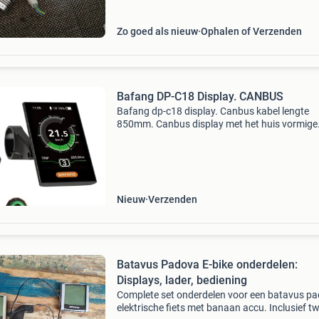
onder
Zo goed als nieuw
Ophalen of Verzenden
Bafang DP-C18 Display. CANBUS
Bafang dp-c18 display. Canbus kabel lengte
850mm. Canbus display met het huis vormige
stekkertje. Dit kleuren display is het canbus ty
Die kun je herkennen aan het stekkertje. Er zijn
varianten.
Nieuw
Verzenden
Batavus Padova E-bike onderdelen:
Displays, lader, bediening
Complete set onderdelen voor een batavus p
elektrische fiets met banaan accu. Inclusief t