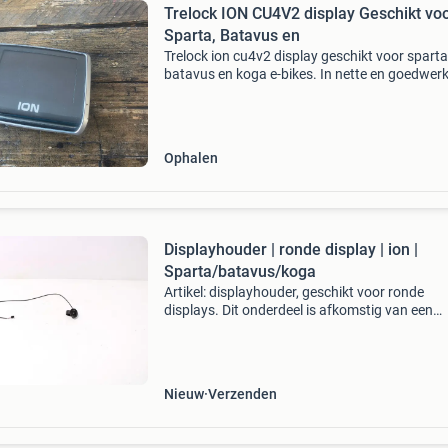
Trelock ION CU4V2 display Geschikt voor
Sparta, Batavus en
Trelock ion cu4v2 display geschikt voor sparta
batavus en koga e-bikes. In nette en goedwer
conditie.
Ophalen
Displayhouder | ronde display | ion |
Sparta/batavus/koga
Artikel: displayhouder, geschikt voor ronde
displays. Dit onderdeel is afkomstig van een
batavus padova easy elektrische fiets. Het bet
een originele onderdeel dat verkeert in goede s
met mid
Nieuw
Verzenden