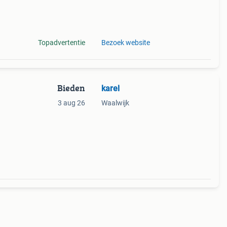
on
Topadvertentie
Bezoek website
Bieden
karel
3 aug 26
Waalwijk