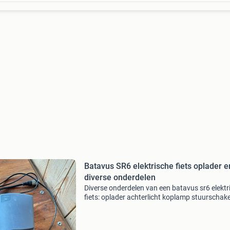
Batavus SR6 elektrische fiets oplader e
diverse onderdelen
Diverse onderdelen van een batavus sr6 elektr
fiets: oplader achterlicht koplamp stuurschak
houder voor display met stuurschakelaar (zo
display)