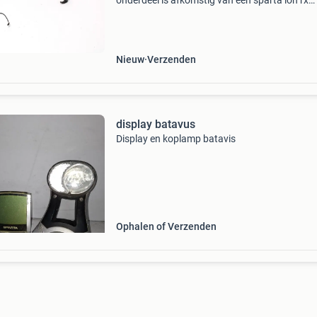
onderdeel is afkomstig van een sparta ion rx
elektrische fiets, toepasbaar op meerdere type
sparta / batavus fietsen.merk: spartamodel: i
rxstaat:
Nieuw
Verzenden
display batavus
Display en koplamp batavis
Ophalen of Verzenden