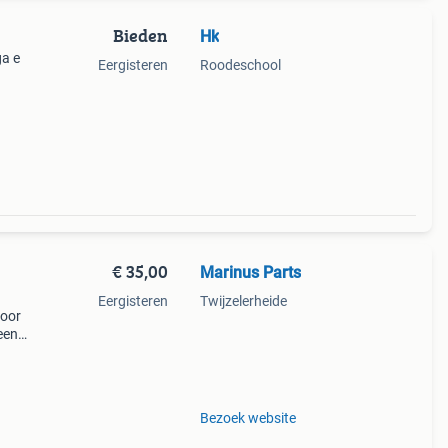
Bieden
Hk
ga e
Eergisteren
Roodeschool
ntrol
€ 35,00
Marinus Parts
Eergisteren
Twijzelerheide
voor
een
inele
Bezoek website