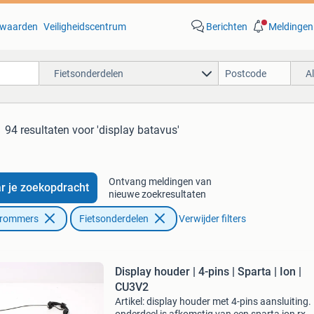
waarden
Veiligheidscentrum
Berichten
Meldingen
Fietsonderdelen
A
94 resultaten
voor 'display batavus'
Ontvang meldingen van
r je zoekopdracht
nieuwe zoekresultaten
Brommers
Fietsonderdelen
Verwijder filters
Display houder | 4-pins | Sparta | Ion |
CU3V2
Artikel: display houder met 4-pins aansluiting. 