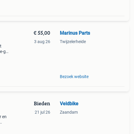
€ 55,00
Marinus Parts
3 aug 26
Twijzelerheide
t
 e-go
z e-
 g
Bezoek website
Bieden
Veldbike
21 jul 26
Zaandam
r en
Alle