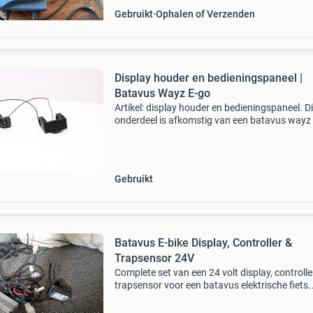
Gebruikt
Ophalen of Verzenden
Display houder en bedieningspaneel |
Batavus Wayz E-go
Artikel: display houder en bedieningspaneel. Di
onderdeel is afkomstig van een batavus wayz
ion elektrische fiets. Merk: batavus model: way
go ion staat: dit originele onderdeel verkeert in
Gebruikt
Batavus E-bike Display, Controller &
Trapsensor 24V
Complete set van een 24 volt display, controlle
trapsensor voor een batavus elektrische fiets.
Ideaal als vervangingsonderdeel of voor een
project. De controller is van het merk ananda. 