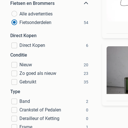
Fietsen en Brommers
Alle advertenties
Fietsonderdelen
54
Direct Kopen
Direct Kopen
6
Conditie
Nieuw
20
Zo goed als nieuw
23
Gebruikt
35
Type
Band
2
Crankstel of Pedalen
0
Derailleur of Ketting
0
Frame
1