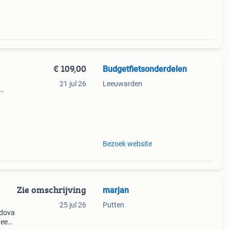
€ 109,00
Budgetfietsonderdelen
21 jul 26
Leeuwarden
pe.
 2
Bezoek website
Zie omschrijving
marjan
25 jul 26
Putten
adova
wee