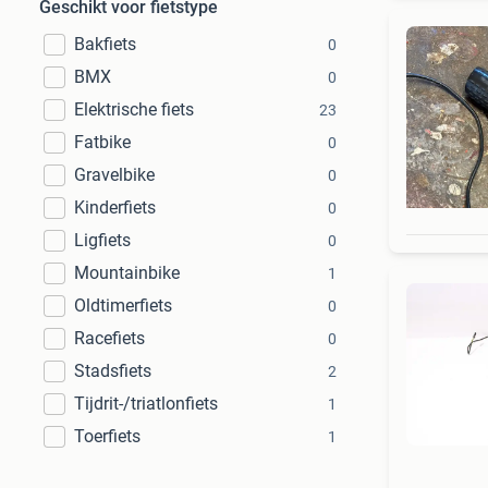
Geschikt voor fietstype
Bakfiets
0
BMX
0
Elektrische fiets
23
Fatbike
0
Gravelbike
0
Kinderfiets
0
Ligfiets
0
Mountainbike
1
Oldtimerfiets
0
Racefiets
0
Stadsfiets
2
Tijdrit-/triatlonfiets
1
Toerfiets
1