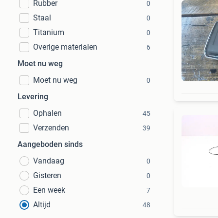
Rubber
0
Staal
0
Titanium
0
Overige materialen
6
Moet nu weg
Moet nu weg
0
Levering
Ophalen
45
Verzenden
39
Aangeboden sinds
Vandaag
0
Gisteren
0
Een week
7
Altijd
48