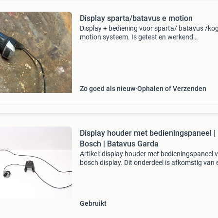
Display sparta/batavus e motion
Display + bediening voor sparta/ batavus /ko
motion systeem. Is getest en werkend
gedemonteerd. Merk: sparta type: display + co
unit model: e-motion 36v x-serie kleur: zwart
nieuwprijs €
Zo goed als nieuw
Ophalen of Verzenden
Display houder met bedieningspaneel |
Bosch | Batavus Garda
Artikel: display houder met bedieningspaneel 
bosch display. Dit onderdeel is afkomstig van 
batavus garda elektrische fiets. Staat: dit orig
onderdeel verkeert in goede staat. Bent u op z
Gebruikt