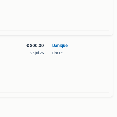
€ 800,00
Danique
25 jul 26
Elst Ut