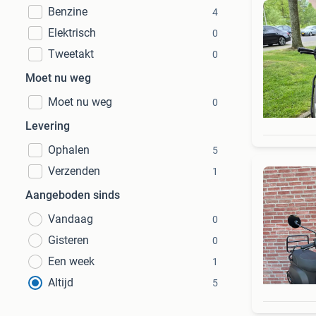
Benzine
4
Elektrisch
0
Tweetakt
0
Moet nu weg
Moet nu weg
0
Levering
Ophalen
5
Verzenden
1
Aangeboden sinds
Vandaag
0
Gisteren
0
Een week
1
Altijd
5