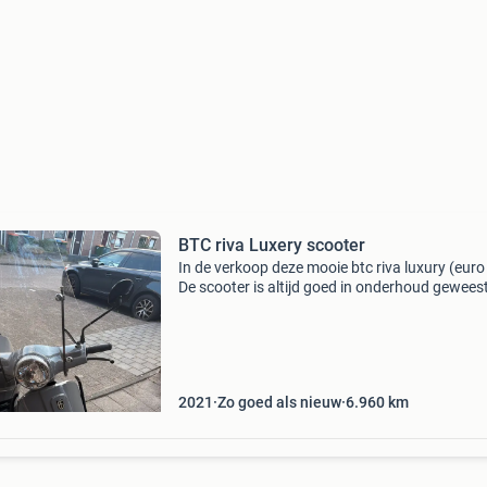
BTC riva Luxery scooter
In de verkoop deze mooie btc riva luxury (euro 
De scooter is altijd goed in onderhoud geweest
altijd getankt met e98 brandstof. Verder is de
scooter altijd in de garage gestald geweest. R
2021
Zo goed als nieuw
6.960
km