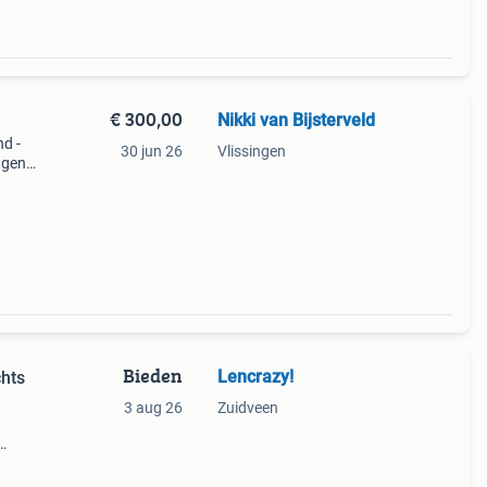
€ 300,00
Nikki van Bijsterveld
nd -
30 jun 26
Vlissingen
gen -
art -
Bieden
Lencrazy!
chts
3 aug 26
Zuidveen
ller.
t.