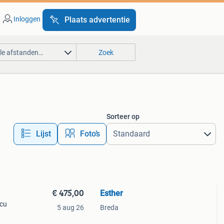
Inloggen
Plaats advertentie
lle afstanden…
Zoek
Sorteer op
Lijst
Foto’s
€ 475,00
Esther
ccu
5 aug 26
Breda
tels