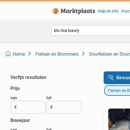
Help en info
Voor
Home
Fietsen en Brommers
Snorfietsen en Snor
Verfijn resultaten
Bewaa
Prijs
Fietsen en 
van
tot
€
€
Bouwjaar
van
tot