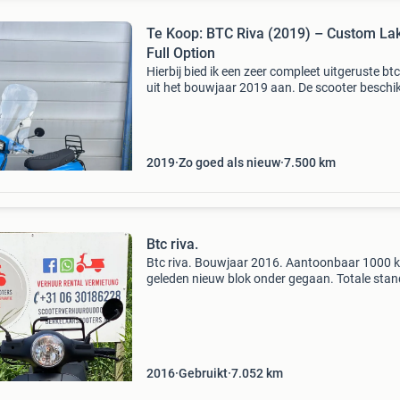
Te Koop: BTC Riva (2019) – Custom La
Full Option
Hierbij bied ik een zeer compleet uitgeruste btc
uit het bouwjaar 2019 aan. De scooter beschi
over een geel kenteken (bromscooter) en is
voorzien van een unieke, gespoten lichtblauwe
Dankz
2019
Zo goed als nieuw
7.500
km
Btc riva.
Btc riva. Bouwjaar 2016. Aantoonbaar 1000 
geleden nieuw blok onder gegaan. Totale stan
staat op 7052 km. Grote beurt gehad. Alles w
naar behoren. Gaat iets harder als 25 km/h 
2016
Gebruikt
7.052
km