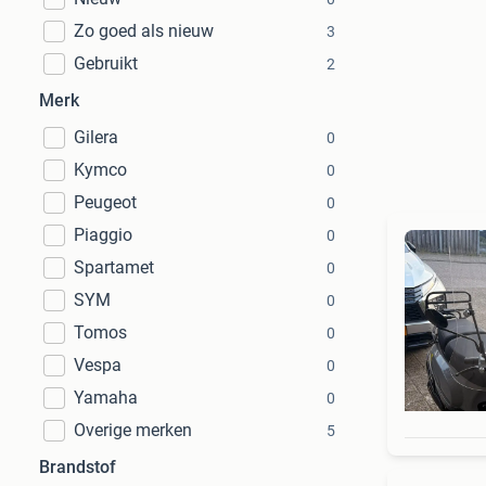
Zo goed als nieuw
3
Gebruikt
2
Merk
Gilera
0
Kymco
0
Peugeot
0
Piaggio
0
Spartamet
0
SYM
0
Tomos
0
Vespa
0
Yamaha
0
Overige merken
5
Brandstof