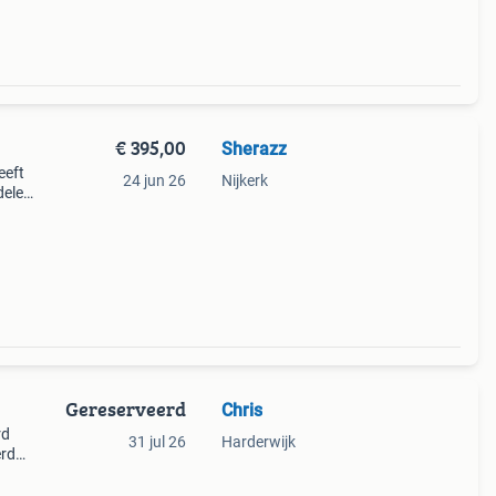
€ 395,00
Sherazz
eeft
24 jun 26
Nijkerk
delen
oke
Gereserveerd
Chris
rd
31 jul 26
Harderwijk
erd
n