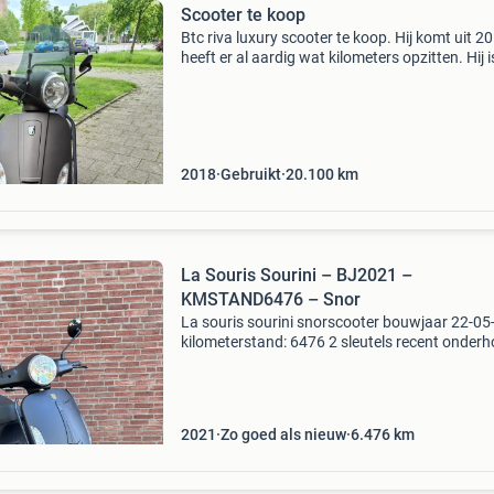
Scooter te koop
Btc riva luxury scooter te koop. Hij komt uit 2
heeft er al aardig wat kilometers opzitten. Hij 
keer gestolen geweest waarbij het stuurslot k
is gemaakt dus hij kan niet meer op stuur
2018
Gebruikt
20.100
km
La Souris Sourini – BJ2021 –
KMSTAND6476 – Snor
La souris sourini snorscooter bouwjaar 22-0
kilometerstand: 6476 2 sleutels recent onder
gepleegd: - luchtfilter element - olie ververst -
nieuwe accu - nieuwe achterband start en loo
goed
2021
Zo goed als nieuw
6.476
km