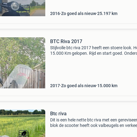
Ideaal
2016
Zo goed als nieuw
25.197
km
BTC Riva 2017
Stijlvolle btc riva 2017 heeft een stoere look. H
15.000 Km gelopen. Rijd en start goed. Onder
: ✓nieuwe dmp achterlichtknipperlichtset sm
(t.w.v 35€) ✓nieuwe dmp achterlicht smoke (
2017
Zo goed als nieuw
15.000
km
Btc riva
Dit is een hele nette btc riva met een gerevisee
blok de scooter heeft ook valbeugels en verke
verder in een nette staat het enige wat gedaa
moet worden is de accu waardoor hij weer