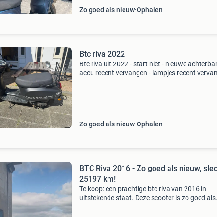
Zo goed als nieuw
Ophalen
Btc riva 2022
Btc riva uit 2022 - start niet - nieuwe achterba
accu recent vervangen - lampjes recent vervan
altijd goed gereden enkel nu krijg ik m niet gest
origineel, 25km/h - eventueel met helm ga
Zo goed als nieuw
Ophalen
BTC Riva 2016 - Zo goed als nieuw, sle
25197 km!
Te koop: een prachtige btc riva van 2016 in
uitstekende staat. Deze scooter is zo goed als
nieuw en heeft slechts 25197 kilometer op de te
De scooter is goed onderhouden en rijdt perfec