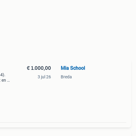
€ 1.000,00
Mia School
4).
3 jul 26
Breda
 en is
ece