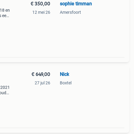
€ 350,00
sophie timman
018 en
12 mei 26
Amersfoort
is een
apot
€ 649,00
Nick
27 jul 26
Boxtel
5-2021
houd
pt