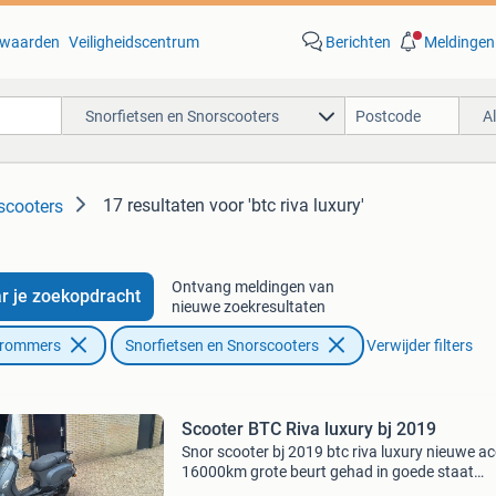
waarden
Veiligheidscentrum
Berichten
Meldingen
Snorfietsen en Snorscooters
A
17 resultaten
voor 'btc riva luxury'
scooters
Ontvang meldingen van
r je zoekopdracht
nieuwe zoekresultaten
Brommers
Snorfietsen en Snorscooters
Verwijder filters
Scooter BTC Riva luxury bj 2019
Snor scooter bj 2019 btc riva luxury nieuwe a
16000km grote beurt gehad in goede staat
inclusief veiligheids slot twv 50 euro beide sleu