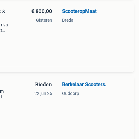
€ 800,00
ScooteropMaat
k &
Gisteren
Breda
 riva
kt
 lak.
Bieden
Berkelaar Scooters.
km
22 jun 26
Ouddorp
d
erkt
