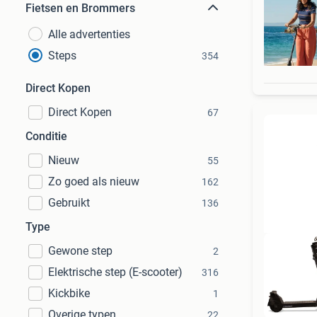
Fietsen en Brommers
Alle advertenties
Steps
354
Direct Kopen
Direct Kopen
67
Conditie
Nieuw
55
Zo goed als nieuw
162
Gebruikt
136
Type
Gewone step
2
Elektrische step (E-scooter)
316
Kickbike
1
Overige typen
22