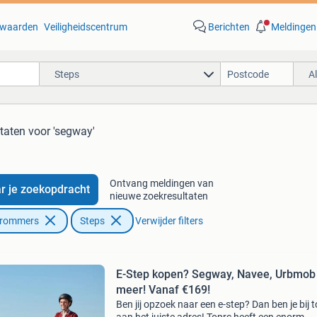
waarden
Veiligheidscentrum
Berichten
Meldingen
Steps
A
taten
voor 'segway'
Ontvang meldingen van
r je zoekopdracht
nieuwe zoekresultaten
Brommers
Steps
Verwijder filters
E-Step kopen? Segway, Navee, Urbmob
meer! Vanaf €169!
Ben jij opzoek naar een e-step? Dan ben je bij 