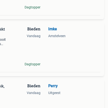
Dagtopper
Bieden
Imke
ikt
Vandaag
Amstelveen
ooit
s
rca 2
 o
Dagtopper
Bieden
Perry
ik,
Vandaag
Uitgeest
sche