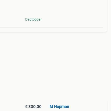
800 w
Dagtopper
€ 300,00
M Hopman