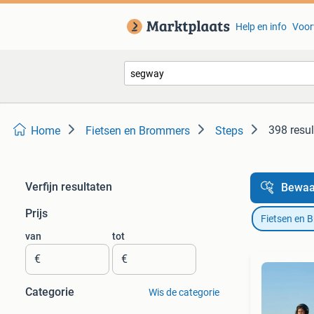
Help en info
Voor
398 resul
Home
Fietsen en Brommers
Steps
Verfijn resultaten
Bewaa
Prijs
Fietsen en 
van
tot
€
€
Categorie
Wis de categorie