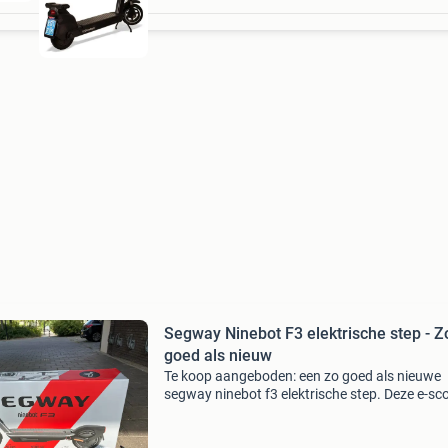
Segway Ninebot F3 elektrische step - Z
goed als nieuw
Te koop aangeboden: een zo goed als nieuwe
segway ninebot f3 elektrische step. Deze e-sc
is voorzien van een krachtige 1000w motor en
heeft een indrukwekkende actieradius van 70