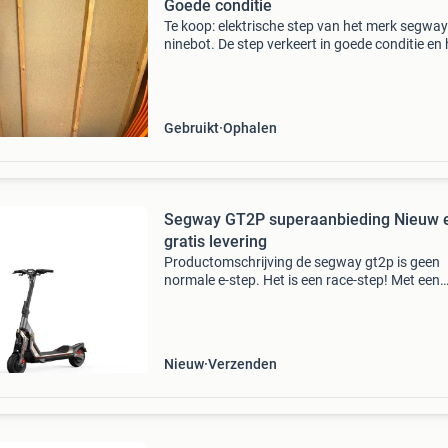
Goede conditie
Te koop: elektrische step van het merk segway
ninebot. De step verkeert in goede conditie en 
altijd binnen gestaan, wat de levensduur ten 
komt. Er is een kleine beschadiging rechtsvoor
Gebruikt
Ophalen
Segway GT2P superaanbieding Nieuw 
gratis levering
Productomschrijving de segway gt2p is geen
normale e-step. Het is een race-step! Met een
maximaal vermogen van 6.000 Watt schiet dez
step binnen 4 seconden van 0 naar 48 km/u, 
een maximumsnelhe
Nieuw
Verzenden