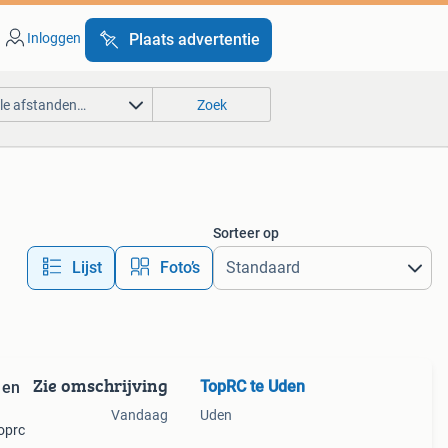
Inloggen
Plaats advertentie
lle afstanden…
Zoek
Sorteer op
Lijst
Foto’s
Zie omschrijving
TopRC te Uden
 en
Vandaag
Uden
toprc