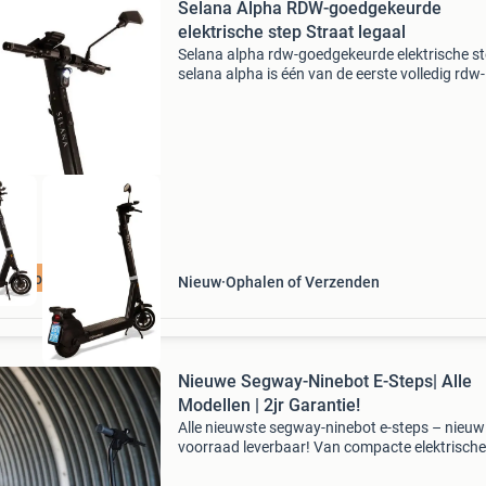
Selana Alpha RDW-goedgekeurde
elektrische step Straat legaal
Selana alpha rdw-goedgekeurde elektrische st
selana alpha is één van de eerste volledig rdw-
goedgekeurde elektrische steps in nederland 
behoort daarmee tot een exclusieve groep e-s
waarmee
Op voorraad!
Nieuw
Ophalen of Verzenden
Nieuwe Segway-Ninebot E-Steps| Alle
Modellen | 2jr Garantie!
Alle nieuwste segway-ninebot e-steps – nieuw 
voorraad leverbaar! Van compacte elektrische
kindersteps tot premium e-steps voor dagelijk