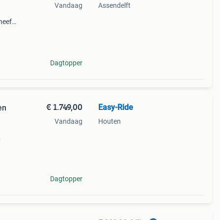
Vandaag
Assendelft
heeft
goede
, zo
Dagtopper
€ 1.749,00
Easy-Ride
en
Vandaag
Houten
e e-
met
Dagtopper