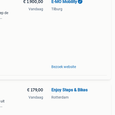
€ 1.900,00
E-MO Mobility
Vandaag
Tilburg
ep de
en
teps
Bezoek website
€ 179,00
Enjoy Steps & Bikes
Vandaag
Rotterdam
uit
s