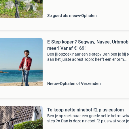
step is ideaal voor woon-werkverkeer of recre
ritten. Dan
Zo goed als nieuw
Ophalen
E-Step kopen? Segway, Navee, Urbmob
meer! Vanaf €169!
Ben jij opzoek naar een e-step? Dan ben je bij 
aan het juiste adres! Toprc heeft een enorm
assortiment e-steps van bekende merken
waaronder segway, navee, urbmob en meer! 
jong en oud, al va
Nieuw
Ophalen of Verzenden
Te koop nette ninebot f2 plus custom
Ben je opzoek naar een goede nette betrouwb
step ?= Dan is deze ninebot f2 plus wat voor jo
Download de ninebot segway app en connent