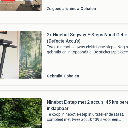
Ideaal voor w
Zo goed als nieuw
Ophalen
2x Ninebot Segway E-Steps Nooit Gebru
(Defecte Accu's)
Twee ninebot segway elektrische steps. Nog n
gebruikt en in topconditie. De stickers/plakker
zitten er zelfs nog op. Belangrijk: ze hebben ci
jaar binnen gestaan waardoor de accu&#39;s
Gebruikt
Ophalen
Ninebot E-step met 2 accu's, 45 km bere
inklapbaar
Te koop: ninebot e-step in uitstekende staat,
compleet met twee accu&#39;s voor een
indrukwekkend bereik van 45 km. Deze elektri