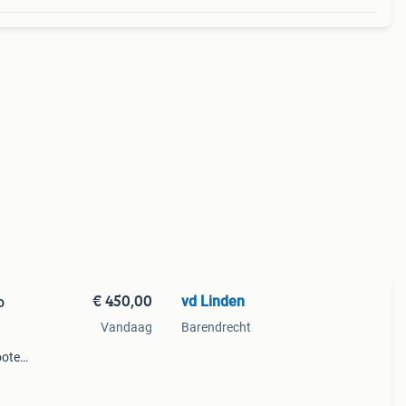
€ 450,00
vd Linden
o
Vandaag
Barendrecht
ooter
 km.