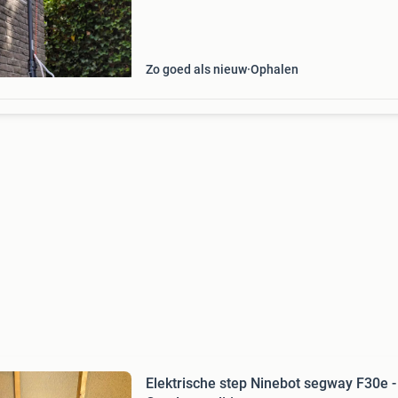
step en je kunt alles in stellen ! Specificaties: 
Zo goed als nieuw
Ophalen
Elektrische step Ninebot segway F30e -