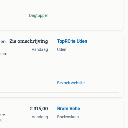
atieve
Dagtopper
Zie omschrijving
TopRC te Uden
 en
Vandaag
Uden
toprc
Voor
Bezoek website
€ 315,00
Bram Vehe
are
Vandaag
Boelenslaan
u !
 deze