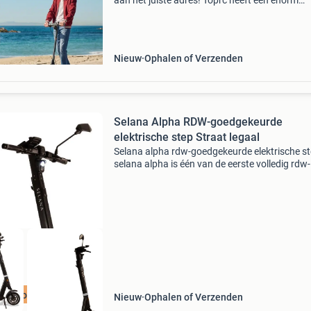
aan het juiste adres! Toprc heeft een enorm
assortiment e-steps van bekende merken
waaronder segway, navee, urbmob en meer! 
jong en oud, al va
Nieuw
Ophalen of Verzenden
Selana Alpha RDW-goedgekeurde
elektrische step Straat legaal
Selana alpha rdw-goedgekeurde elektrische st
selana alpha is één van de eerste volledig rdw-
goedgekeurde elektrische steps in nederland 
behoort daarmee tot een exclusieve groep e-s
waarmee
Op voorraad!
Nieuw
Ophalen of Verzenden