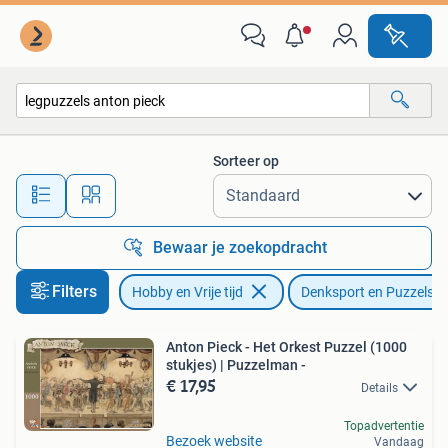
Denksport en Puzzels
Sorteer op
Alle afstanden…
Bewaar je zoekopdracht
Filters
Hobby en Vrije tijd
Denksport en Puzzels
Anton Pieck - Het Orkest Puzzel (1000
stukjes) | Puzzelman -
€ 17,95
Details
Topadvertentie
Bezoek website
Vandaag