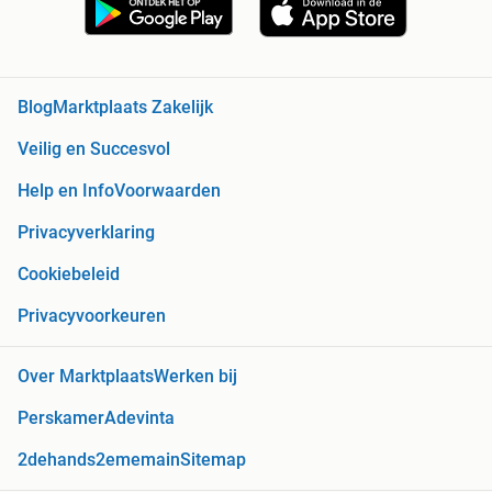
Blog
Marktplaats Zakelijk
Veilig en Succesvol
Help en Info
Voorwaarden
Privacyverklaring
Cookiebeleid
Privacyvoorkeuren
Over Marktplaats
Werken bij
Perskamer
Adevinta
2dehands
2ememain
Sitemap