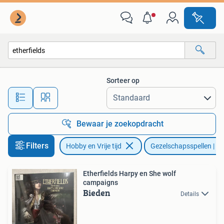
Gezelschapsspellen | Bordspellen
Sorteer op
Alle afstanden…
Bewaar je zoekopdracht
Filters
Hobby en Vrije tijd
Gezelschapsspellen | Bo
Etherfields Harpy en She wolf
campaigns
Bieden
Details