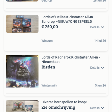
Geldrop
28 jun 26
Lords of Hellas Kickstarter All‑In
Sundrop –NIEUW/ONGESPEELD
€ 250,00
Details
Winsum
14 jul 26
Lords of Ragnarok Kickstarter All-in -
Nieuwstaat
Bieden
Details
Winterswijk
5 jun 26
Diverse bordspellen te koop!
Zie omschrijving
Details