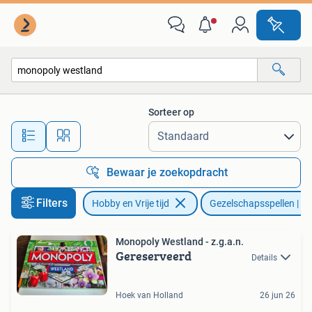
Gezelschapsspellen | Bordspellen
Sorteer op
Alle afstanden…
Bewaar je zoekopdracht
Filters
Hobby en Vrije tijd
Gezelschapsspellen | Bo
Monopoly Westland - z.g.a.n.
Gereserveerd
Details
Hoek van Holland
26 jun 26